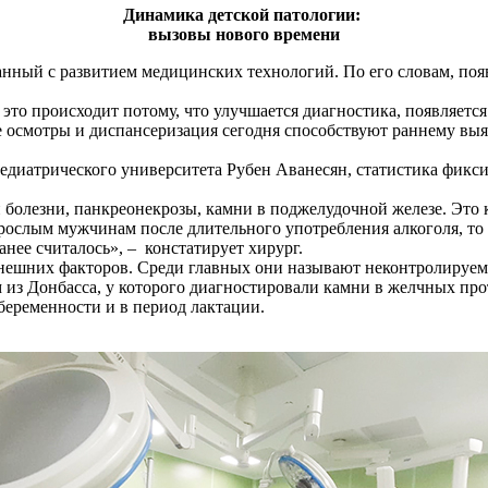
Динамика детской патологии:
вызовы нового времени
нный с развитием медицинских технологий. По его словам, поя
 это происходит потому, что улучшается диагностика, появляется
осмотры и диспансеризация сегодня способствуют раннему выявл
диатрического университета Рубен Аванесян, статистика фиксир
олезни, панкреонекрозы, камни в поджелудочной железе. Это к
рослым мужчинам после длительного употребления алкоголя, то с
анее считалось», – констатирует хирург.
нешних факторов. Среди главных они называют неконтролируемо
из Донбасса, у которого диагностировали камни в желчных про
 беременности и в период лактации.