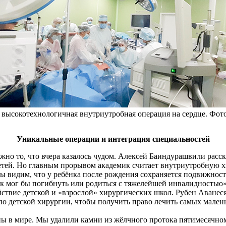
 высокотехнологичная внутриутробная операция на сердце. Ф
Уникальные операции и интеграция специальностей
жно то, что вчера казалось чудом. Алексей Баиндурашвили расс
детей. Но главным прорывом академик считает внутриутробную 
ы видим, что у ребёнка после рождения сохраняется подвижнос
ок мог бы погибнуть или родиться с тяжелейшей инвалидностью»,
ствие детской и «взрослой» хирургических школ. Рубен Аване
 по детской хирургии, чтобы получить право лечить самых мале
 в мире. Мы удалили камни из жёлчного протока пятимесячном