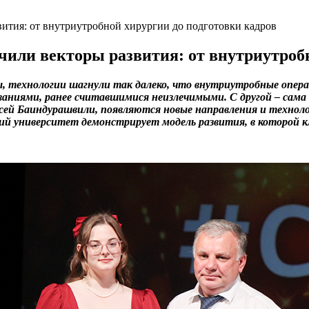
вития: от внутриутробной хирургии до подготовки кадров
чили векторы развития: от внутриутробн
ы, технологии шагнули так далеко, что внутриутробные опе
аниями, ранее считавшимися неизлечимыми. С другой – сама
сей Баиндурашвили, появляются новые направления и технол
й университет демонстрирует модель развития, в которой кл