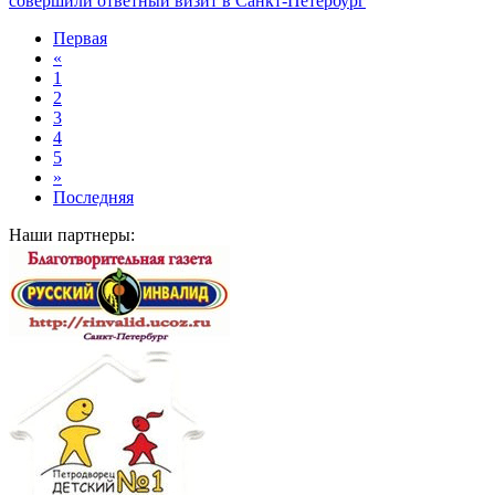
совершили ответный визит в Санкт‑Петербург
Первая
«
1
2
3
4
5
»
Последняя
Наши партнеры: