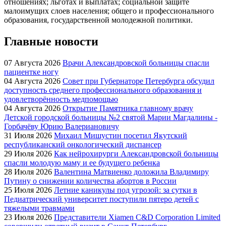
отношениях; льготах и выплатах; социальной защите
малоимущих слоев населения; общего и профессионального
образования, государственной молодежной политики.
Главные новости
07 Августа 2026
Врачи Александровской больницы спасли
пациентке ногу
04 Августа 2026
Совет при Губернаторе Петербурга обсудил
доступность среднего профессионального образования и
удовлетворённость медпомощью
04 Августа 2026
Oткрытие Памятника главному врачу
Детской городской больницы №2 святой Марии Магдалины -
Горбачёву Юрию Валериановичу
31 Июля 2026
Михаил Мишустин посетил Якутский
республиканский онкологический диспансер
29 Июля 2026
Как нейрохирурги Александровской больницы
спасли молодую маму и ее будущего ребенка
28 Июля 2026
Валентина Матвиенко доложила Владимиру
Путину о снижении количества абортов в России
25 Июля 2026
Летние каникулы под угрозой: за сутки в
Педиатрический университет поступили пятеро детей с
тяжелыми травмами
23 Июля 2026
Представители Xiamen C&D Corporation Limited