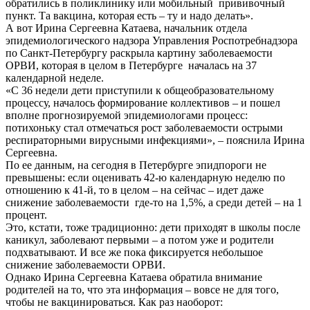
обратились в поликлинику или мобильный прививочный
пункт. Та вакцина, которая есть – ту и надо делать».
А вот Ирина Сергеевна Катаева, начальник отдела
эпидемиологического надзора Управления Роспотребнадзора
по Санкт-Петербургу раскрыла картину заболеваемости
ОРВИ, которая в целом в Петербурге началась на 37
календарной неделе.
«С 36 недели дети приступили к общеобразовательному
процессу, началось формирование коллективов – и пошел
вполне прогнозируемой эпидемиологами процесс:
потихоньку стал отмечаться рост заболеваемости острыми
респираторными вирусными инфекциями», – пояснила Ирина
Сергеевна.
По ее данным, на сегодня в Петербурге эпидпороги не
превышены: если оценивать 42-ю календарную неделю по
отношению к 41-й, то в целом – на сейчас – идет даже
снижение заболеваемости где-то на 1,5%, а среди детей – на 1
процент.
Это, кстати, тоже традиционно: дети приходят в школы после
каникул, заболевают первыми – а потом уже и родители
подхватывают. И все же пока фиксируется небольшое
снижение заболеваемости ОРВИ.
Однако Ирина Сергеевна Катаева обратила внимание
родителей на то, что эта информация – вовсе не для того,
чтобы не вакцинироваться. Как раз наоборот: