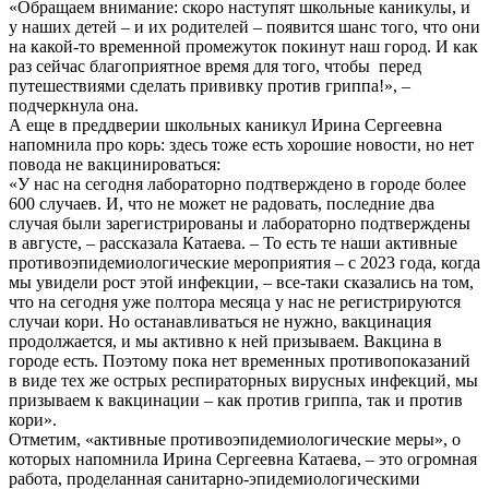
«Обращаем внимание: скоро наступят школьные каникулы, и
у наших детей – и их родителей – появится шанс того, что они
на какой-то временной промежуток покинут наш город. И как
раз сейчас благоприятное время для того, чтобы перед
путешествиями сделать прививку против гриппа!», –
подчеркнула она.
А еще в преддверии школьных каникул Ирина Сергеевна
напомнила про корь: здесь тоже есть хорошие новости, но нет
повода не вакцинироваться:
«У нас на сегодня лабораторно подтверждено в городе более
600 случаев. И, что не может не радовать, последние два
случая были зарегистрированы и лабораторно подтверждены
в августе, – рассказала Катаева. – То есть те наши активные
противоэпидемиологические мероприятия – с 2023 года, когда
мы увидели рост этой инфекции, – все-таки сказались на том,
что на сегодня уже полтора месяца у нас не регистрируются
случаи кори. Но останавливаться не нужно, вакцинация
продолжается, и мы активно к ней призываем. Вакцина в
городе есть. Поэтому пока нет временных противопоказаний
в виде тех же острых респираторных вирусных инфекций, мы
призываем к вакцинации – как против гриппа, так и против
кори».
Отметим, «активные противоэпидемиологические меры», о
которых напомнила Ирина Сергеевна Катаева, – это огромная
работа, проделанная санитарно-эпидемиологическими