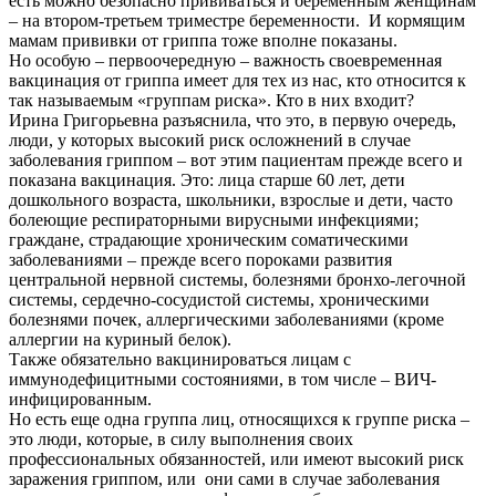
есть можно безопасно прививаться и беременным женщинам
– на втором-третьем триместре беременности. И кормящим
мамам прививки от гриппа тоже вполне показаны.
Но особую – первоочередную – важность своевременная
вакцинация от гриппа имеет для тех из нас, кто относится к
так называемым «группам риска». Кто в них входит?
Ирина Григорьевна разъяснила, что это, в первую очередь,
люди, у которых высокий риск осложнений в случае
заболевания гриппом – вот этим пациентам прежде всего и
показана вакцинация. Это: лица старше 60 лет, дети
дошкольного возраста, школьники, взрослые и дети, часто
болеющие респираторными вирусными инфекциями;
граждане, страдающие хроническим соматическими
заболеваниями – прежде всего пороками развития
центральной нервной системы, болезнями бронхо-легочной
системы, сердечно-сосудистой системы, хроническими
болезнями почек, аллергическими заболеваниями (кроме
аллергии на куриный белок).
Также обязательно вакцинироваться лицам с
иммунодефицитными состояниями, в том числе – ВИЧ-
инфицированным.
Но есть еще одна группа лиц, относящихся к группе риска –
это люди, которые, в силу выполнения своих
профессиональных обязанностей, или имеют высокий риск
заражения гриппом, или они сами в случае заболевания