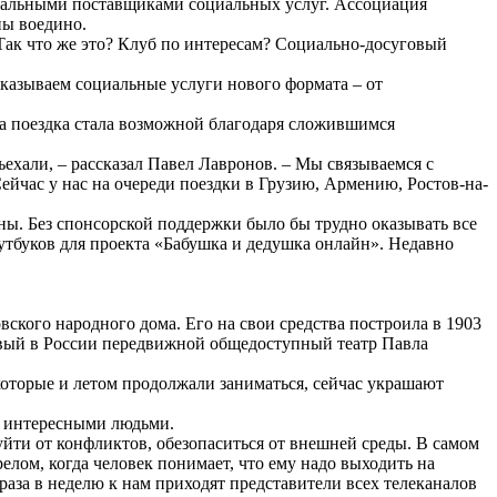
циальными поставщиками социальных услуг. Ассоциация
ны воедино.
 Так что же это? Клуб по интересам? Социально-досуговый
казываем социальные услуги нового формата – от
та поездка стала возможной благодаря сложившимся
хали, – рассказал Павел Лавронов. – Мы связываемся с
ейчас у нас на очереди поездки в Грузию, Армению, Ростов-на-
ны. Без спонсорской поддержки было бы трудно оказывать все
утбуков для проекта «Бабушка и дедушка онлайн». Недавно
кого народного дома. Его на свои средства построила в 1903
рвый в России передвижной общедоступный театр Павла
оторые и летом продолжали заниматься, сейчас украшают
с интересными людьми.
уйти от конфликтов, обезопаситься от внешней среды. В самом
лом, когда человек понимает, что ему надо выходить на
аза в неделю к нам приходят представители всех телеканалов