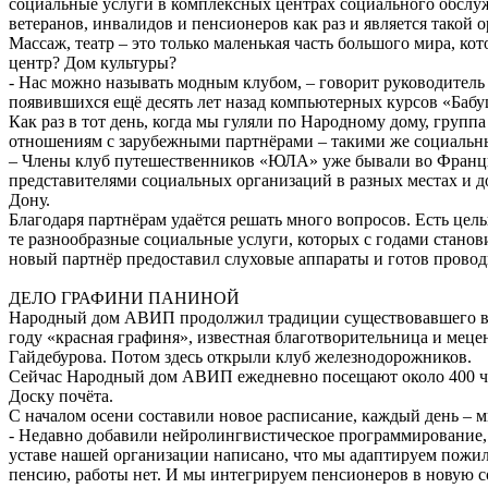
социальные услуги в комплексных центрах социального обслу
ветеранов, инвалидов и пенсионеров как раз и является такой 
Массаж, театр – это только маленькая часть большого мира, 
центр? Дом культуры?
- Нас можно называть модным клубом, – говорит руководител
появившихся ещё десять лет назад компьютерных курсов «Бабуш
Как раз в тот день, когда мы гуляли по Народному дому, гру
отношениям с зарубежными партнёрами – такими же социаль
– Члены клуб путешественников «ЮЛА» уже бывали во Франции
представителями социальных организаций в разных местах и до
Дону.
Благодаря партнёрам удаётся решать много вопросов. Есть цел
те разнообразные социальные услуги, которых с годами станов
новый партнёр предоставил слуховые аппараты и готов провод
ДЕЛО ГРАФИНИ ПАНИНОЙ
Народный дом АВИП продолжил традиции существовавшего в это
году «красная графиня», известная благотворительница и мец
Гайдебурова. Потом здесь открыли клуб железнодорожников.
Сейчас Народный дом АВИП ежедневно посещают около 400 чел
Доску почёта.
С началом осени составили новое расписание, каждый день – 
- Недавно добавили нейролингвистическое программирование, –
уставе нашей организации написано, что мы адаптируем пожил
пенсию, работы нет. И мы интегрируем пенсионеров в новую со