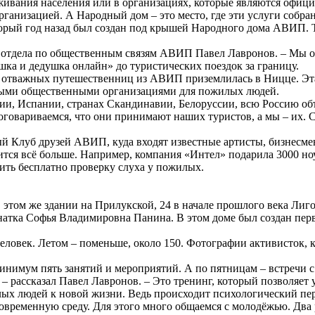
живания населения или в организациях, которые являются офи
организацией. А Народный дом – это место, где эти услуги собра
который год назад был создан под крышей Народного дома АВИП.
ь отдела по общественным связям АВИП Павел Лавронов. – Мы о
ка и дедушка онлайн» до туристических поездок за границу.
ппа отважных путешественниц из АВИП приземлилась в Ницце. Э
ными общественными организациями для пожилых людей.
, Испании, странах Скандинавии, Белоруссии, всю Россию объе
говариваемся, что они принимают наших туристов, а мы – их. С
ый Клуб друзей АВИП, куда входят известные артисты, бизнесме
ится всё больше. Например, компания «Интел» подарила 3000 но
ить бесплатно проверку слуха у пожилых.
м же здании на Прилукской, 24 в начале прошлого века Лиговс
енатка Софья Владимировна Панина. В этом доме был создан пе
овек. Летом – поменьше, около 150. Фотографии активисток, к
минимум пять занятий и мероприятий. А по пятницам – встречи 
 рассказал Павел Лавронов. – Это тренинг, который позволяет 
ых людей к новой жизни. Ведь происходит психологический пере
временную среду. Для этого много общаемся с молодёжью. Два р