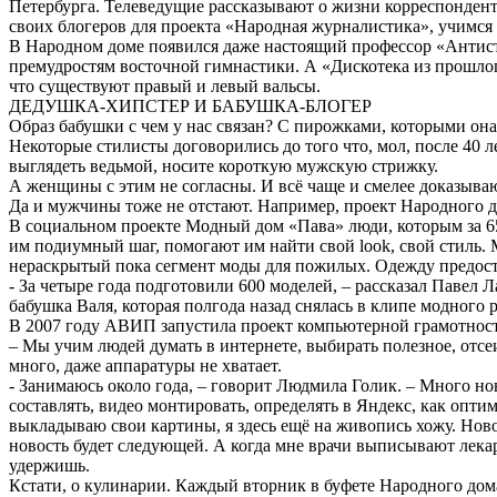
Петербурга. Телеведущие рассказывают о жизни корреспонденто
своих блогеров для проекта «Народная журналистика», учимся
В Народном доме появился даже настоящий профессор «Антистр
премудростям восточной гимнастики. А «Дискотека из прошлог
что существуют правый и левый вальсы.
ДЕДУШКА-ХИПСТЕР И БАБУШКА-БЛОГЕР
Образ бабушки с чем у нас связан? С пирожками, которыми она
Некоторые стилисты договорились до того что, мол, после 40 л
выглядеть ведьмой, носите короткую мужскую стрижку.
А женщины с этим не согласны. И всё чаще и смелее доказываю
Да и мужчины тоже не отстают. Например, проект Народного до
В социальном проекте Модный дом «Пава» люди, которым за 6
им подиумный шаг, помогают им найти свой look, свой стиль.
нераскрытый пока сегмент моды для пожилых. Одежду предоста
- За четыре года подготовили 600 моделей, – рассказал Павел 
бабушка Валя, которая полгода назад снялась в клипе модного 
В 2007 году АВИП запустила проект компьютерной грамотности 
– Мы учим людей думать в интернете, выбирать полезное, отсе
много, даже аппаратуры не хватает.
- Занимаюсь около года, – говорит Людмила Голик. – Много н
составлять, видео монтировать, определять в Яндекс, как опти
выкладываю свои картины, я здесь ещё на живопись хожу. Новост
новость будет следующей. А когда мне врачи выписывают лекарс
удержишь.
Кстати, о кулинарии. Каждый вторник в буфете Народного до