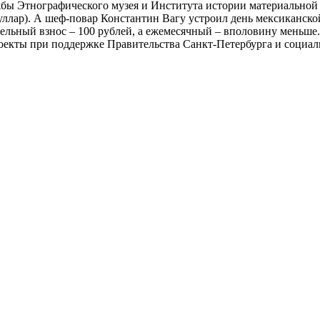
жбы Этнографического музея и Института истории материально
уллар). А шеф-повар Константин Вагу устроил день мексиканской
тельный взнос – 100 рублей, а ежемесячный – вполовину меньше
екты при поддержке Правительства Санкт-Петербурга и социаль