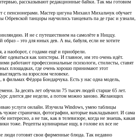
 интервью, рассказывают редакционные байки. Так мы готовим
ет с пенсионерами. Мастер цигуна Михаил Михальчук обучает
 Обревской танцоры научились танцевать па де грас и узнали,
Финляндию. И не с путешествием на самолёте в Ниццу.
образ – это для юных дев. А вы, бабуля, если не хотите
, а наоборот, с годами ещё и приобрели.
ят одеваться как хипстеры. И главное, им это очень идёт.
ними работают профессиональные психологи, стилисты, ставят
зных площадках, где очень хорошо принимают этот
выглядеть на взрослом человеке.
, в фильмах Фёдора Бондарчука. Есть у нас одна модель,
ени. За десять лет обучили 75 тысяч людей старше 65 лет.
 Курс длится две недели, а потом можно заново. Желающих
ачиваю услуги онлайн. Изучила Windows, умею таблицы
еть чужие странички, фотографии, которые выкладывают. И сама
интересно, а не так, как в телевизоре, когда не знаешь, какая
лики тоже. Рецепты кулинарные ищу, в голове их все не
е люди готовят свои фирменные блюда. Так недавно