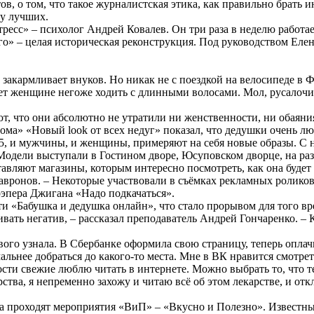
в, о том, что такое журналистская этика, как правильно брать
 у лучших.
есс» – психолог Андрей Ковалев. Он три раза в неделю работа
о» – целая историческая реконструкция. Под руководством Елены
 закармливает внуков. Но никак не с поездкой на велосипеде в 
ет женщине негоже ходить с длинными волосами. Мол, русалочий 
т, что они абсолютно не утратили ни женственности, ни обаяния
ма» «Новый look от всех недуг» показал, что дедушки очень люб
5, и мужчины, и женщины, примеряют на себя новые образы. С 
 Модели выступали в Гостином дворе, Юсуповском дворце, на ра
вляют магазины, которым интересно посмотреть, как она будет 
Лавронов. – Некоторые участвовали в съёмках рекламных роликов
рэпера Джигана «Надо подкачаться».
«Бабушка и дедушка онлайн», что стало прорывом для того врем
ивать негатив, – рассказал преподаватель Андрей Гончаренко. –
ового узнала. В Сбербанке оформила свою страницу, теперь опл
мальнее добраться до какого-то места. Мне в ВК нравится смотр
и свежие люблю читать в интернете. Можно выбрать то, что тебе 
тва, я непременно захожу и читаю всё об этом лекарстве, и отк
ма проходят мероприятия «ВиП» – «Вкусно и Полезно». Известны