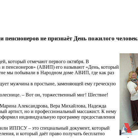
и пенсионеров не признаёт День пожилого человек
й, который отмечают первого октября. В
в и пенсионеров» (АВИП) его называют «День, который
нуне мы побывали в Народном доме АВИП, где как раз
андует мужчина в простыне, заменяющей ему греческую
колеснице. – Вот он, торжественный миг! Шествие!
 Марина Александрова, Вера Михайлова, Надежда
ный артист, но и профессиональный массажист. К нему
о оформил индивидуальную программу предоставления
 или ИППСУ – это специальный документ, который
ления, и который даёт право получать бесплатно