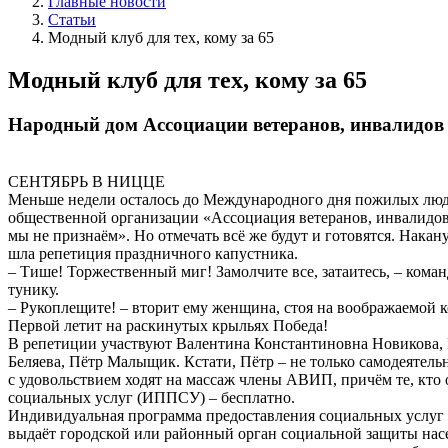
Главные новости
Статьи
Модный клуб для тех, кому за 65
Модный клуб для тех, кому за 65
Народный дом Ассоциации ветеранов, инвалидов 
СЕНТЯБРЬ В НИЦЦЕ
Меньше недели осталось до Международного дня пожилых люде
общественной организации «Ассоциация ветеранов, инвалидо
мы не признаём». Но отмечать всё же будут и готовятся. Нака
шла репетиция праздничного капустника.
– Тише! Торжественный миг! Замолчите все, затаитесь, – ком
тунику.
– Рукоплещите! – вторит ему женщина, стоя на воображаемой 
Первой летит на раскинутых крыльях Победа!
В репетиции участвуют Валентина Константиновна Новикова,
Беляева, Пётр Малыщик. Кстати, Пётр – не только самодеятель
с удовольствием ходят на массаж члены АВИП, причём те, кт
социальных услуг (ИППСУ) – бесплатно.
Индивидуальная программа предоставления социальных услуг
выдаёт городской или районный орган социальной защиты насе