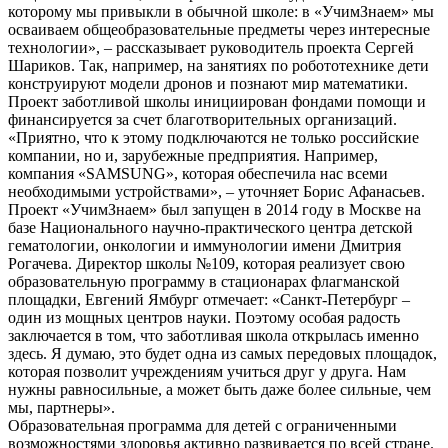
которому мы привыкли в обычной школе: в «УчимЗнаем» мы
осваиваем общеобразовательные предметы через интересные
технологии», – рассказывает руководитель проекта Сергей
Шариков. Так, например, на занятиях по робототехнике дети
конструируют модели дронов и познают мир математики.
Проект заботливой школы инициирован фондами помощи и
финансируется за счет благотворительных организаций.
«Приятно, что к этому подключаются не только российские
компании, но и, зарубежные предприятия. Например,
компания «SAMSUNG», которая обеспечила нас всеми
необходимыми устройствами», – уточняет Борис Афанасьев.
Проект «УчимЗнаем» был запущен в 2014 году в Москве на
базе Национального научно-практического центра детской
гематологии, онкологии и иммунологии имени Дмитрия
Рогачева. Директор школы №109, которая реализует свою
образовательную программу в стационарах флагманской
площадки, Евгений Ямбург отмечает: «Санкт-Петербург –
один из мощных центров науки. Поэтому особая радость
заключается в том, что заботливая школа открылась именно
здесь. Я думаю, это будет одна из самых передовых площадок,
которая позволит учреждениям учиться друг у друга. Нам
нужны равносильные, а может быть даже более сильные, чем
мы, партнеры».
Образовательная программа для детей с ограниченными
возможностями здоровья активно развивается по всей стране.