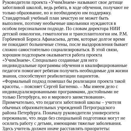
Руководители проекта «УчимЗнаем» называют свое детище
заботливой школой, ведь ребята, в ходе обучения, получают не
только образование, но и необходимую им поддержку.
Стандартный учебный план зачастую не может быть
выполнен, поэтому необычные школьники нуждаются в
особом персональном подходе. По словам директора НИИ
детской онкологии, гематологии и трансплантологии им. Р.М.
Горбачевой Бориса Афанасьева, детям, которые долгое время
не покидают больничные стены, после выздоровления бывает
сложно самостоятельно социализироваться. В этой связи,
хорошим подспорьем оказывается работа проекта
«УчимЗнаем». Специально созданные для него
индивидуальные программы обучения и квалифицированные
педагоги помогают ребятам получить необходимые для жизни
знания, способствуют реабилитации пациентов.
«Формальный подход помешал бы реализации проекта такой
красоты, – поясняет Сергей Багненко. – Мы имеем дело с
индивидуализированными программами, достойными не
только Петербурга, но и мирового заимствования».
Примечательно, что педагоги заботливой школы – учителя
обычных образовательных учреждений Петроградского
района Петербурга. Поначалу руководители университета
переживали, что люди без специальной подготовки могут не
осилить работу с детьми, имеющими тяжелые заболевания.
Здесь учитель должен иначе расставлять приоритеты: