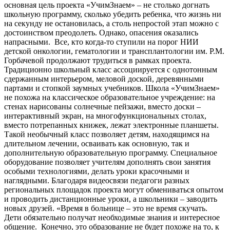
основная цель проекта «УчимЗнаем» – не столько догнать
школьную программу, сколько убедить ребенка, что жизнь ни
на секунду не остановилась, а столь непростой этап можно с
достоинством преодолеть. Однако, опасения оказались
напрасными. Все, кто когда-то ступили на порог НИИ
детской онкологии, гематологии и трансплантологии им. Р.М.
Горбачевой продолжают трудиться в рамках проекта.
Традиционно школьный класс ассоциируется с однотонным
сдержанным интерьером, меловой доской, деревянными
партами и стопкой заумных учебников. Школа «УчимЗнаем»
не похожа на классическое образовательное учреждение: на
стенах нарисованы солнечные пейзажи, вместо доски –
интерактивный экран, на многофункциональных столах,
вместо потрепанных книжек, лежат электронные планшеты.
Такой необычный класс позволяет детям, находящимся на
длительном лечении, осваивать как основную, так и
дополнительную образовательную программу. Специальное
оборудование позволяет учителям дополнять свои занятия
особыми технологиями, делать уроки красочными и
наглядными. Благодаря видеосвязи педагоги разных
региональных площадок проекта могут обмениваться опытом
и проводить дистанционные уроки, а школьники – заводить
новых друзей. «Время в больнице – это не время скучать.
Дети обязательно получат необходимые знания и интересное
общение. Конечно, это образование не будет похоже на то, к