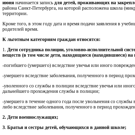
июня
начинается запись
для детей, проживающих на закрепл
района Санкт-Петербурга, на которой расположена школа (мик
территории.
Кроме того, в этом году дата и время подачи заявления в учеб
родителей время.
К льготным категориям граждан относятся:
1.
Дети сотрудника полиции, уголовно-исполнительной сист
веществ (в том числе дети, находящиеся (находившиеся) на
-погибшего (умершего) вследствие увечья или иного поврежде
-умершего вследствие заболевания, полученного в период про
-уволенного со службы в полиции вследствие увечья или ино
дальнейшего прохождения службы в полиции;
-умершего в течение одного года после увольнения со службы
либо вследствие заболевания, полученного в период прохожд
2. Дети военнослужащих;
3
.
Братья и сестры детей, обучающихся в данной школе;