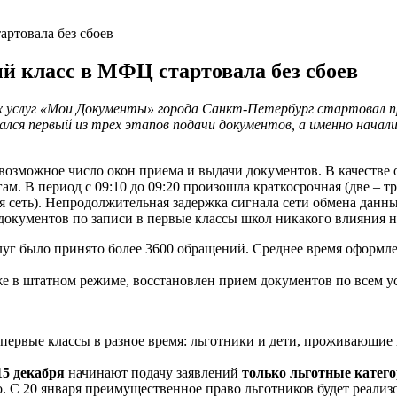
ртовала без сбоев
й класс в МФЦ стартовала без сбоев
ых услуг «Мои Документы» города Санкт-Петербург стартовал пр
ачался первый из трех этапов подачи документов, а именно нач
озможное число окон приема и выдачи документов. В качестве о
м. В период с 09:10 до 09:20 произошла краткосрочная (две – т
я сеть). Непродолжительная задержка сигнала сети обмена да
окументов по записи в первые классы школ никакого влияния н
луг было принято более 3600 обращений. Среднее время оформле
е в штатном режиме, восстановлен прием документов по всем 
в первые классы в разное время: льготники и дети, проживающие
5 декабря
начинают подачу заявлений
только льготные катег
.
С 20 января преимущественное право льготников будет реализ