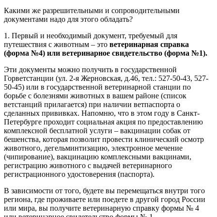
Какими же разрешительными и сопроводительными
документами надо для этого обладать?
1. Первый и необходимый документ, требуемый для
путешествия с животным – это
ветеринарная справка
(форма №4) или ветеринарное свидетельство (форма №1).
Эти документы можно получить в государственной
Горветстанции (ул. 2-я Жерновская, д.46, тел.: 527-50-43, 527-
50-45) или в государственной ветеринарной станции по
борьбе с болезнями животных в вашем районе (список
ветстанций прилагается) при наличии ветпаспорта о
сделанных прививках. Напомню, что в этом году в Санкт-
Петербурге проходит социальная акция по предоставлению
комплексной бесплатной услуги – вакцинации собак от
бешенства, которая позволит провести клинический осмотр
животного, дегельминтизацию, электронное мечение
(чипирование), вакцинацию комплексными вакцинами,
регистрацию животного с выдачей ветеринарного
регистрационного удостоверения (паспорта).
В зависимости от того, будете вы перемещаться внутри того
региона, где проживаете или поедете в другой город России
или мира, вы получите ветеринарную справку формы № 4
или ветеринарное свидетельство формы № 1.