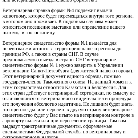
Ветеринарная справка формы №4 подлежит выдачи
животному, которое будет перемещаться внутри того региона,
в котором оно проживает. К подобным случаям может
относиться посещение выставки или определение вашего
питомца в зоогостиницу.
Ветеринарное свидетельство формы №1 выдаётся для
перевозки животного за территорию нашего региона до
границы РФ, а также в страны СНГ. В случае
предполагаемого выезда в страны СНГ ветеринарное
свидетельство формы № 1 нужно заверить в Управлении
ветеринарии Санкт-Петербурга (для жителей нашего города).
Этот ветеринарный документ единого образца, помимо
государств-членов Таможенного союза. На данный момент к
этим государствам относятся Казахстан и Белоруссия. Для
этих стран действует ветеринарный сертификат, по смыслу не
отличающийся от ветеринарного свидетельства и процедура
его получения абсолютно идентична. Не лишним будет знать,
что при поездке или перелете в другую страну ветеринарное
свидетельство будет у Вас изъято на ветеринарном контроле в
аэропорту вылета или при пересечении границы. Там вам
выдадут трансграничные документы, оформляемые
специалистами Федеральной службы по ветеринарному и
фитосанитарному надзору.