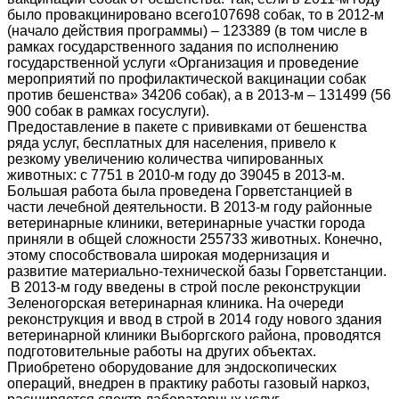
было провакцинировано всего107698 собак, то в 2012-м
(начало действия программы) – 123389 (в том числе в
рамках государственного задания по исполнению
государственной услуги «Организация и проведение
мероприятий по профилактической вакцинации собак
против бешенства» 34206 собак), а в 2013-м – 131499 (56
900 собак в рамках госуслуги).
Предоставление в пакете с прививками от бешенства
ряда услуг, бесплатных для населения, привело к
резкому увеличению количества чипированных
животных: с 7751 в 2010-м году до 39045 в 2013-м.
Большая работа была проведена Горветстанцией в
части лечебной деятельности. В 2013-м году районные
ветеринарные клиники, ветеринарные участки города
приняли в общей сложности 255733 животных. Конечно,
этому способствовала широкая модернизация и
развитие материально-технической базы Горветстанции.
В 2013-м году введены в строй после реконструкции
Зеленогорская ветеринарная клиника. На очереди
реконструкция и ввод в строй в 2014 году нового здания
ветеринарной клиники Выборгского района, проводятся
подготовительные работы на других объектах.
Приобретено оборудование для эндоскопических
операций, внедрен в практику работы газовый наркоз,