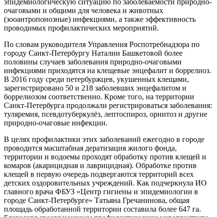
эпидемиологическую ситуацию по заболеваемости природно-
очаговыми и общими для человека и животных
(зооантропонозные) инфекциями, а также эффективность
проводимых профилактических мероприятий.
По словам руководителя Управления Роспотребнадзора по
городу Санкт-Петербургу Наталии Башкетовой более
половины случаев заболевания природно-очаговыми
инфекциями приходятся на клещевые энцефалит и боррелиоз.
В 2016 году среди петербуржцев, укушенных клещами,
зарегистрировано 50 и 218 заболевших энцефалитом и
боррелиозом соответственно. Кроме того, на территории
Санкт-Петербурга продолжали регистрироваться заболевания:
туляремия, псевдотуберкулёз, лептоспироз, орнитоз и другие
природно-очаговые инфекции.
В целях профилактики этих заболеваний ежегодно в городе
проводится масштабная дератизация жилого фонда,
территории и водоемы проходят обработку против клещей и
комаров (акарицидная и лаврицидная). Обработке против
клещей в первую очередь подвергаются территорий всех
детских оздоровительных учреждений. Как подчеркнула ИО
главного врача ФБУЗ «Центр гигиены и эпидемиологии в
городе Санкт-Петербурге» Татьяна Гречанинова, общая
площадь обработанной территории составила более 647 га.