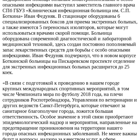
опасными инфекциями выступил заместитель главного врача
СПб ГБУЗ «Клиническая инфекционная больница им. С.П.
Боткина» Иван Федуняк. В стационаре оборудованы 6
специализированных боксов для приема экстренных больных,
а также имеются 5 переносных изоляторов, которые могут
использоваться врачами скорой помощи. Больница
оборудована современной диагностической и лабораторной
медицинской техникой, здесь создан постоянно пополняемый
запас лекарственных средств для борьбы с особо опасными
инфекциями. Иван Федуняк подчеркнул, что в новом корпусе
Боткинской больницы на Пискаревском проспекте отделение
для экстренных инфекционных больных расширится до 25
коек.
«В связи с подготовкой к проведению в нашем городе
крупных международных спортивных мероприятий, в том
числе Чемпионата мира по футболу 2018 года, на плечи
сотрудников Роспотребнадзора, Управления по ветеринарии и
других ведомств Санкт-Петербурга, которые отвечают за
санитарное благополучие города, ложится большая
ответственность. Особое значение в этой связи приобретают
эпидемиологический надзор и мероприятия, направленные на
предотвращение проникновения на территории нашего
города опасных инфекционных заболеваний. Не менее важны
будут и вопросы, надзора за качеством услуг в сфере