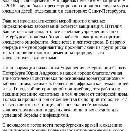
Благодаря своевременным профилактическим мероприятиям
в 2016 году не было зарегистрировано ни одного случая укуса
клещами детей, отдыхавших в санаториях Санкт-Петербурга.
Главной профилактической мерой против опасных
инфекционных заболеваний остается вакцинация. Наталия
Башкетова отметила, что все лечебные учреждения Санкт-
Петербурга в полном объеме снабжены вакцинами против
клещевого энцефалита, бешенства и лептоспероза. В первую
очередь иммунопрофилактику проходят люди из групп риска -
те, кто проводит много времени на природе, часто
контактирует с животными.
По информации начальника Управления ветеринарии Санкт-
Петербурга Юрия Андреева в нашем городе благополучная
эпизоотическая обстановка по основным зооантропонозным
заболеваниям, таким как бешенство, африканская чума свиней
и т.д. Городской ветеринарной станцией ведется работа по
вакцинированию животных, в том числе и от сибирской язвы.
Только за прошлый год от бешенства было привито более 147
тысяч животных. Станция обеспечена необходимым
количеством вакцин и других лекарственных средств для
успешной борьбы с инфекциями.
С докладом о готовности петербургских врачей к оказанию
медицинской помощи больным зооантропонозными и особо