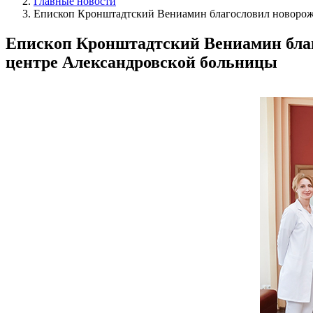
Главные новости
Епископ Кронштадтский Вениамин благословил новорожд
Епископ Кронштадтский Вениамин благ
центре Александровской больницы