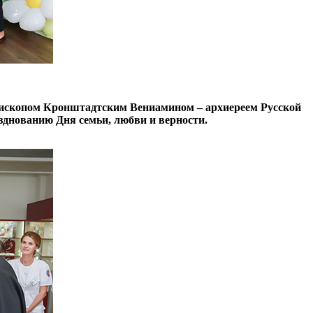
пископом Кронштадтским Вениамином – архиереем Русской
днованию Дня семьи, любви и верности.