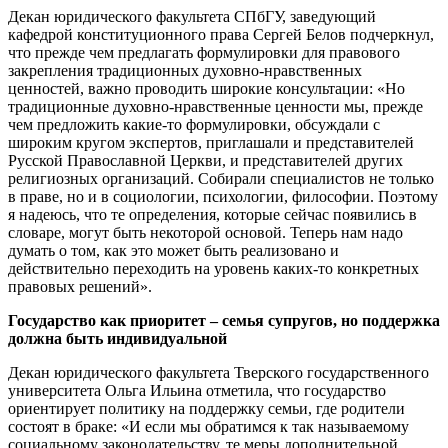
Декан юридического факультета СПбГУ, заведующий
кафедрой конституционного права Сергей Белов подчеркнул,
что прежде чем предлагать формулировки для правового
закрепления традиционных духовно‑нравственных
ценностей, важно проводить широкие консультации: «Но
традиционные духовно‑нравственные ценности мы, прежде
чем предложить какие‑то формулировки, обсуждали с
широким кругом экспертов, приглашали и представителей
Русской Православной Церкви, и представителей других
религиозных организаций. Собирали специалистов не только
в праве, но и в социологии, психологии, философии. Поэтому
я надеюсь, что те определения, которые сейчас появились в
словаре, могут быть некоторой основой. Теперь нам надо
думать о том, как это может быть реализовано и
действительно переходить на уровень каких‑то конкретных
правовых решений».
Государство как приоритет – семья супругов, но поддержка
должна быть индивидуальной
Декан юридического факультета Тверского государственного
университета Ольга Ильина отметила, что государство
ориентирует политику на поддержку семьи, где родители
состоят в браке: «И если мы обратимся к так называемому
социальному законодательству, те меры дополнительной