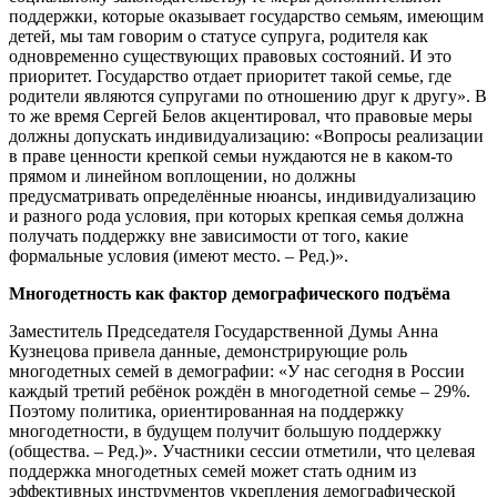
поддержки, которые оказывает государство семьям, имеющим
детей, мы там говорим о статусе супруга, родителя как
одновременно существующих правовых состояний. И это
приоритет. Государство отдает приоритет такой семье, где
родители являются супругами по отношению друг к другу». В
то же время Сергей Белов акцентировал, что правовые меры
должны допускать индивидуализацию: «Вопросы реализации
в праве ценности крепкой семьи нуждаются не в каком‑то
прямом и линейном воплощении, но должны
предусматривать определённые нюансы, индивидуализацию
и разного рода условия, при которых крепкая семья должна
получать поддержку вне зависимости от того, какие
формальные условия (имеют место. – Ред.)».
Многодетность как фактор демографического подъёма
Заместитель Председателя Государственной Думы Анна
Кузнецова привела данные, демонстрирующие роль
многодетных семей в демографии: «У нас сегодня в России
каждый третий ребёнок рождён в многодетной семье – 29%.
Поэтому политика, ориентированная на поддержку
многодетности, в будущем получит большую поддержку
(общества. – Ред.)». Участники сессии отметили, что целевая
поддержка многодетных семей может стать одним из
эффективных инструментов укрепления демографической