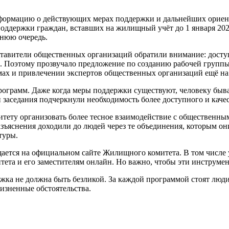
формацию о действующих мерах поддержки и дальнейших ориент
поддержки граждан, вставших на жилищный учёт до 1 января 202
тнюю очередь.
тавители общественных организаций обратили внимание: доступ
ке. Поэтому прозвучало предложение по созданию рабочей групп
мах и привлечении экспертов общественных организаций ещё на 
ограмм. Даже когда меры поддержки существуют, человеку бывае
ки заседания подчеркнули необходимость более доступного и ка
тету организовать более тесное взаимодействие с общественн
зъяснения доходили до людей через те объединения, которым он
туры.
тся на официальном сайте Жилищного комитета. В том числе у 
ета и его заместителям онлайн. Но важно, чтобы эти инструме
а не должна быть безликой. За каждой программой стоят люди,
изненные обстоятельства.