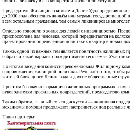
понятна человеку в его конкретной жизненной ситуации.
Председатель Жилищного комитета Денис Удод представил ин
до 2030 года обеспечить жильём или мерами государственной 
всем остальным гражданам, тем самым ликвидировав многоле
Отдельно говорили о жилье для людей с инвалидностью. Предс
приспособлена для человека, который передвигается на коляс
проектировании определённой доли таких квартир в новых до
Также, одной из важных тем является понятность жилищных пр
собрать и какой вариант подходит именно его семье. Участни
По итогам заседания комиссия рекомендовала Жилищному коми
сопровождения жилищной политики. Речь идёт о том, чтобы ра
жителей блокадного Ленинграда и другие общественные струк
При этом базовая информация о жилищных программах размещае
руководителям профильных подразделений, председателю комит
Таким образом, главный смысл дискуссии — жилищная поддержк
механизмы помощи продолжают настраиваться под реальные ж
Наши партнеры: