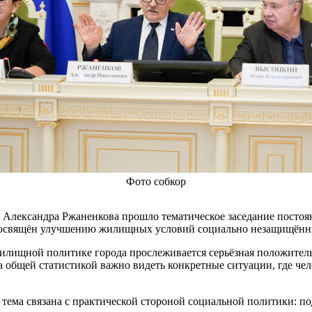
Фото собкор
а Александра Ржаненкова прошло тематическое заседание посто
 посвящён улучшению жилищных условий социально незащищённ
 жилищной политике города прослеживается серьёзная положите
общей статистикой важно видеть конкретные ситуации, где чело
ема связана с практической стороной социальной политики: под