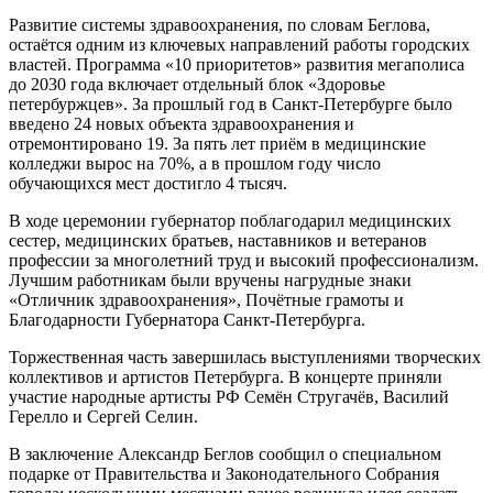
Развитие системы здравоохранения, по словам Беглова,
остаётся одним из ключевых направлений работы городских
властей. Программа «10 приоритетов» развития мегаполиса
до 2030 года включает отдельный блок «Здоровье
петербуржцев». За прошлый год в Санкт‑Петербурге было
введено 24 новых объекта здравоохранения и
отремонтировано 19. За пять лет приём в медицинские
колледжи вырос на 70%, а в прошлом году число
обучающихся мест достигло 4 тысяч.
В ходе церемонии губернатор поблагодарил медицинских
сестер, медицинских братьев, наставников и ветеранов
профессии за многолетний труд и высокий профессионализм.
Лучшим работникам были вручены нагрудные знаки
«Отличник здравоохранения», Почётные грамоты и
Благодарности Губернатора Санкт‑Петербурга.
Торжественная часть завершилась выступлениями творческих
коллективов и артистов Петербурга. В концерте приняли
участие народные артисты РФ Семён Стругачёв, Василий
Герелло и Сергей Селин.
В заключение Александр Беглов сообщил о специальном
подарке от Правительства и Законодательного Собрания