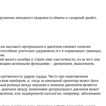
арушения липидного (жирового) обмена и сахарный диабет,
ески высокого артериального давления означает наличие
способные длительно удерживать его в нормальных границах.
ия.
 малого калибра и утрате ими эластичности, из-за чего они
авляющим активными функциями – движением, мышлением,
а ритмичность ударов сердца. Часто при неритмичном
еским прибором, и, тогда за начальный ориентир может быть
нькая разница между верхним и нижним давлением является
 диапазон между значениями артериального давления может
вления, или эндокринной патологии, например, заболевание