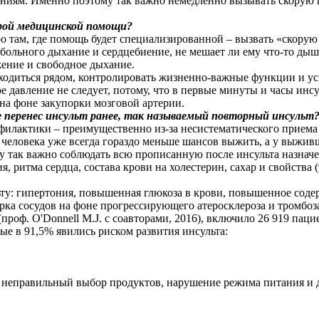
нениям. Именно поэтому так важно немедленно вызывать скорую 
рой медицинской помощи?
стро там, где помощь будет специализированной – вызвать «ско
 больного дыхание и сердцебиение, не мешает ли ему что-то дыша
жение и свободное дыхание.
аходиться рядом, контролировать жизненно-важные функции и ус
ое давление не следует, потому, что в первые минуты и часы инс
на фоне закупорки мозговой артерии.
е перенес инсульт ранее, так называемый повторный инсульт
офилактики – преимущественно из-за несистематического прием
 человека уже всегда гораздо меньше шансов выжить, а у выжив
ому так важно соблюдать всю прописанную после инсульта наз
 ритма сердца, состава крови на холестерин, сахар и свойства (
ьту: гипертония, повышенная глюкоза в крови, повышенное соде
ка сосудов на фоне прогрессирующего атеросклероза и тромбоз
проф. O'Donnell M.J. с соавторами, 2016), включило 26 919 па
рые в 91,5% явились риском развития инсульта:
, неправильный выбор продуктов, нарушение режима питания и 