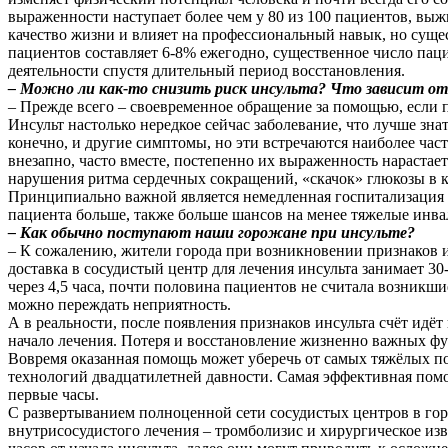
выраженности наступает более чем у 80 из 100 пациентов, вы
качество жизни и влияет на профессиональный навык, но сущес
пациентов составляет 6-8% ежегодно, существенное число пац
деятельности спустя длительный период восстановления.
– Можно ли как-то снизить риск инсульта? Что зависит от 
– Прежде всего – своевременное обращение за помощью, если
Инсульт настолько нередкое сейчас заболевание, что лучше зна
конечно, и другие симптомы, но эти встречаются наиболее част
внезапно, часто вместе, постепенно их выраженность нарастае
нарушения ритма сердечных сокращений, «скачок» глюкозы в к
Принципиально важной является немедленная госпитализация 
пациента больше, также больше шансов на менее тяжелые и
– Как обычно поступают наши горожане при инсульте?
– К сожалению, жители города при возникновении признаков ин
доставка в сосудистый центр для лечения инсульта занимает 3
через 4,5 часа, почти половина пациентов не считала возникш
можно переждать неприятность.
А в реальности, после появления признаков инсульта счёт идёт
начало лечения. Потеря и восстановление жизненно важных фу
Вовремя оказанная помощь может уберечь от самых тяжёлых по
технологий двадцатилетней давности. Самая эффективная пом
первые часы.
С развертыванием полноценной сети сосудистых центров в гор
внутрисосудистого лечения – тромболизис и хирургическое из