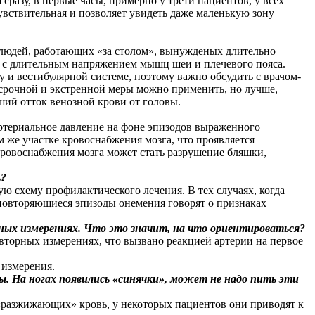
сразу, в первые часы, примерно у трети пациентов, у всех
увствительная и позволяет увидеть даже маленькую зону
у людей, работающих «за столом», вынужденых длительно
язана с длительным напряжением мышц шеи и плечевого пояса.
и вестибулярной системе, поэтому важно обсудить с врачом-
осрочной и экстренной меры можно применить, но лучше,
ший отток венозной крови от головы.
артериальное давление на фоне эпизодов выраженного
 же участке кровоснабжения мозга, что проявляется
ровоснабжения мозга может стать разрушение бляшки,
ь?
ю схему профилактического лечения. В тех случаях, когда
 повторяющиеся эпизоды онемения говорят о признаках
орных измерениях. Что это значит, на что ориентироваться?
вторных измерениях, что вызвано реакцией артерии на первое
 измерения.
ы. На ногах появились «синячки», может не надо пить эти
 «разжижающих» кровь, у некоторых пациентов они приводят к