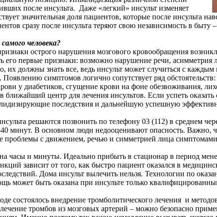
живших после инсульта. Даже «легкий» инсульт изменяет
твует значительная доля пациентов, которые после инсульта нав
иентов сразу после инсульта теряют свою независимость в быту 
самого человека?
 признаки острого нарушения мозгового кровообращения возникл
ть его первые признаки: возможно нарушение речи, асимметрия л
о, их должны знать все, ведь инсульт может случиться с каждым
т. Появлению симптомов логично сопутствует ряд обстоятельств:
рови у диабетиков, сгущение крови на фоне обезвоживания, ли
в ближайший центр для лечения инсультов. Если успеть оказат
нвалидизирующие последствия и дальнейшую успешную эффекти
сульта решаются позвонить по телефону 03 (112) в среднем чере
0-40 минут. В основном люди недооценивают опасность. Важно, 
ие проблемы с движением, речью и симметрией лица симптомами 
 на часы и минуты. Идеально прибыть в стационар в период мене
нкций зависит от того, как быстро пациент оказался в медицин
следствий. Дома инсульт вылечить нельзя. Технологии по оказ
ощь может быть оказана при инсульте только квалифицированны
оде состоялось внедрение тромболитического лечения и методо
влечение тромбов из мозговых артерий – можно безопасно приме