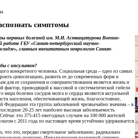
мы
распознать симптомы
ры нервных болезней им. М.И. Аствацатурова Военно-
й работе ГБУ «Санкт-петербургский научно-
елидзе», главным внештатным неврологом Санкт-
рьбы с инсультом?
ждого конкретного человека. Социальная среда – одно из самых
роить цивилизацию, развить ее до современных форм и
ым для ее сохранения и совершенствования является жизнь и
бой фактор, приводящий к массовой и систематической гибели
го мира болезни сосудов мозга и сердца являются актуальной
асти населения, обеспечивающей жизнь, благосостояние,
й Федерации эта группа заболеваний чрезвычайно значима – в
последние 20-25 лет наиболее высокая заболеваемость
 Сейчас это 375-415 ежегодных случаев на 100 000 жителей
льтом с 2011 года по настоящее время устойчиво удерживается
о, что это, нередко смертельное заболевание, радикально
социальную позицию. Инвалидизация различной степени