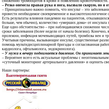
снижению тромбоцитов в крови и появлению кровоточивости. 
– Резко онемела правая рука и нога, вызвали скорую, но я
– Принципиально важно помнить, что инсульт – это заболеван
провести необходимое своевременное и высокотехнологичное 
Есть результаты влияния пандемии на пациентов, отказавшихся
больше, чем обычно), количество «умерших дома» от инсульта з
Еще одно обстоятельство – при наблюдавшемся снижении числа
сроки заболевания (более недели от начала болезни). Конечно
пролежни, инфекция мочевыводящих путей, тромбозы вен и т
Учитывая причины, вызывающие инсульт, существенные различ
помощь мультидисциплинарной бригады и согласованная работа
кардиолога, офтальмолога, эндокринолога).
– У мужа к вечеру поднимается давление. Он принимает лек
– Вероятнее всего есть актуальные проблемы с неоптимальным
«суточный мониторинг артериального давления» и оценить св
Наши партнеры: