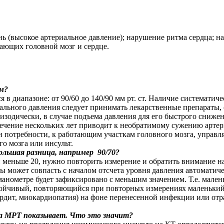
ь (высокое артериальное давление); нарушение ритма сердца; н
ающих головной мозг и сердце.
ым?
 в диапазоне: от 90/60 до 140/90 мм рт. ст. Наличие систематич
льного давления следует принимать лекарственные препараты, 
зодически, в случае подъема давления для его быстрого снижен
ение нескольких лет приводит к необратимому сужению артерий
ии потребности, к работающим участкам головного мозга, упр
ого мозга или инсульт.
ольшая разница, например 90/70?
и меньше 20, нужно повторить измерение и обратить внимание н
ы может совпасть с началом отсчета уровня давления автоматич
манометре будет зафиксировано с меньшим значением. Т.е. мале
стойчивый, повторяющийся при повторных измерениях маленький
дит, миокардиопатия) на фоне перенесенной инфекции или отра
 а МРТ показывает. Что это значит?