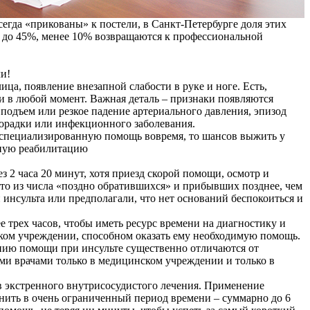
сегда «прикованы» к постели, в Санкт-Петербурге доля этих
– до 45%, менее 10% возвращаются к профессиональной
и!
ица, появление внезапной слабости в руке и ноге. Есть,
 и в любой момент. Важная деталь – признаки появляются
 подъем или резкое падение артериального давления, эпизод
хорадки или инфекционного заболевания.
ь специализированную помощь вовремя, то шансов выжить у
вную реабилитацию
з 2 часа 20 минут, хотя приезд скорой помощи, осмотр и
что из числа «поздно обратившихся» и прибывших позднее, чем
инсульта или предполагали, что нет оснований беспокоиться и
е трех часов, чтобы иметь ресурс времени на диагностику и
ском учреждении, способном оказать ему необходимую помощь.
анию помощи при инсульте существенно отличаются от
ми врачами только в медицинском учреждении и только в
в экстренного внутрисосудистого лечения. Применение
нить в очень ограниченный период времени – суммарно до 6