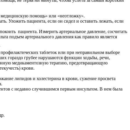
помощь, не теряя ни минуты, чтобы успеть за самый короткий
рую медицинскую помощь» или «неотложку».
ть. Уложить пациента, если он сидел и оставить лежать, если
покоить пациента. Измерить артериальное давление, сосчитать
ульта подъем артериального давления как правило является
?
а профилактических таблеток или при неправильном выборе
ших гораздо грубее нарушаются функции ходьбы, речи,
наченную медикаментозную терапию, предотвращающую
текучесть) крови.
ржание липидов и холестерина в крови, сужение просвета
а.
циентов с недавно случившимся первым инсультом. В нем была
др.