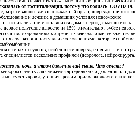
Способ точно выяснить это – выполнить общий клинический ан
 отказалась от госпитализации, потому что боялась COVID-19
ие, затрагивающее жизненно-важный орган, повреждение которо
обследование и лечение в домашних условиях невозможно.
 от госпитализации и оставшихся дома в период с мая по июль –
а первое полугодие выросло на 15%, значительно грубее невроло
 госпитализированных в апреле и в мае был отмечен значитель
, в этих случаях они поступали с осложнениями, которые свойст
ромбоэмболиии.
ия в типах инсультов, особенности повреждения мозга и поте
 специалистов нескольких профилей (невролога, нейрохирурга, 
арство на ночь, а утром давление ещё выше. Что делать?
 выбором средств для снижения артериального давления или доз
ертываемость крови, уточнить режим приема жидкости и «пище