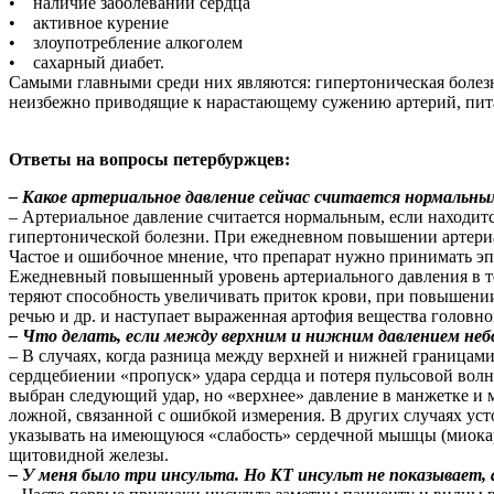
• наличие заболеваний сердца
• активное курение
• злоупотребление алкоголем
• сахарный диабет.
Самыми главными среди них являются: гипертоническая болезн
неизбежно приводящие к нарастающему сужению артерий, пит
Ответы на вопросы петербуржцев:
– Какое артериальное давление сейчас считается нормальн
– Артериальное давление считается нормальным, если находится
гипертонической болезни. При ежедневном повышении артериа
Частое и ошибочное мнение, что препарат нужно принимать эпи
Ежедневный повышенный уровень артериального давления в теч
теряют способность увеличивать приток крови, при повышен
речью и др. и наступает выраженная артофия вещества головн
– Что делать, если между верхним и нижним давлением неб
– В случаях, когда разница между верхней и нижней границам
сердцебиении «пропуск» удара сердца и потеря пульсовой волн
выбран следующий удар, но «верхнее» давление в манжетке и 
ложной, связанной с ошибкой измерения. В других случаях у
указывать на имеющуюся «слабость» сердечной мышцы (миокар
щитовидной железы.
– У меня было три инсульта. Но КТ инсульт не показывает,