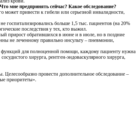
ализ крови.
. Что мне предпринять сейчас? Какое обследование?
го может привести к гибели или серьезной инвалидности,
 не госпитализировались больше 1,5 тыс. пациентов (на 20%
гические последствия у тех, кто выжил.
ный прирост обратившихся в июне и в июле, но в поздние
венны не леченному правильно инсульту – пневмонии,
рь функций для полноценной помощи, каждому пациенту нужна
сосудистого хирурга, рентген-эндоваскулярного хирурга,
ы. Целесообразно провести дополнительное обследование –
вые приоритеты».