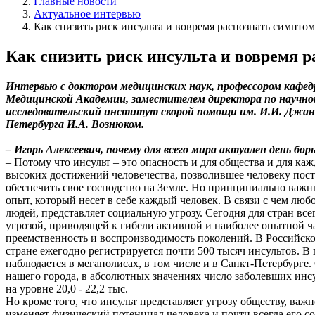
Главные новости
Актуальное интервью
Как снизить риск инсульта и вовремя распознать симпто
Как снизить риск инсульта и вовремя 
Интервью с доктором медицинских наук, профессором кафед
Медицинской Академии, заместителем директора по научно
исследовательский институт скорой помощи им. И.И. Джан
Петербурга И.А. Вознюком.
– Игорь Алексеевич, почему для всего мира актуален день бо
– Потому что инсульт – это опасность и для общества и для ка
высоких достижений человечества, позволившее человеку пост
обеспечить свое господство на Земле. Но принципиально важн
опыт, который несет в себе каждый человек. В связи с чем лю
людей, представляет социальную угрозу. Сегодня для стран все
угрозой, приводящей к гибели активной и наиболее опытной ч
преемственность и воспроизводимость поколений. В Российско
стране ежегодно регистрируется почти 500 тысяч инсультов. В 
наблюдается в мегаполисах, в том числе и в Санкт-Петербурге.
нашего города, в абсолютных значениях число заболевших инсу
на уровне 20,0 - 22,2 тыс.
Но кроме того, что инсульт представляет угрозу обществу, важн
изменяет физический потенциал человека и почти всегда его 