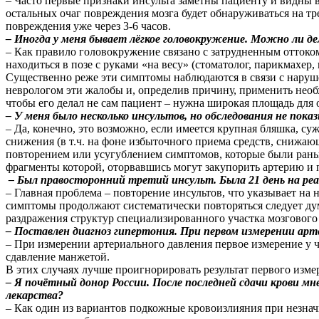
– Часто первые признаки инсульта заметны пациенту и видны в
остальных очаг повреждения мозга будет обнаруживаться на тр
повреждения уже через 3-6 часов.
– Иногда у меня бывает лёгкое головокружение. Можно ли 
– Как правило головокружение связано с затрудненным оттоко
находиться в позе с руками «на весу» (стоматолог, парикмахер, 
Существенно реже эти симптомы наблюдаются в связи с наруше
неврологом эти жалобы и, определив причину, применить нео
чтобы его делал не сам пациент – нужна широкая площадь для 
– У меня было несколько инсультов, но обследования не по
– Да, конечно, это возможно, если имеется крупная бляшка, с
снижения (в т.ч. на фоне избыточного приема средств, снижаю
повторением или усугублением симптомов, которые были рань
фрагменты которой, оторвавшись могут закупорить артерию и 
– Был правосторонний третий инсульт. Была 21 день на ре
– Главная проблема – повторение инсультов, что указывает на
симптомы продолжают систематически повторяться следует дум
раздражения структур специализированного участка мозгового
– Поставлен диагноз гипертония. При первом измерении арт
– При измерении артериального давления первое измерение у 
сдавление манжетой.
В этих случаях лучше проигнорировать результат первого измер
– Я почётный донор России. После последней сдачи крови 
лекарства?
– Как один из вариантов подкожные кровоизлияния при незнач