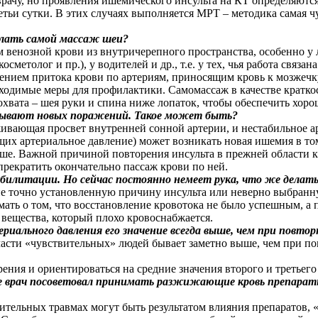
рачу, но проявления ишемического инсульта на КТ определяются 
етьи сутки. В этих случаях выполняется МРТ – методика самая ч
делать самой массаж шеи?
м венозной крови из внутричерепного пространства, особенно 
косметолог и пр.), у водителей и др., т.е. у тех, чья работа св
нием притока крови по артериям, приносящим кровь к мозжечку 
бходимые меры для профилактики. Самомассаж в качестве кратк
охвата – шея руки и спина ниже лопаток, чтобы обеспечить хоро
казывают новых поражений. Такое может быть?
уживающая просвет внутренней сонной артерии, и нестабильное 
щих артериальное давление) может возникать новая ишемия в том
ше. Важной причиной повторения инсульта в прежней области к
прекратить окончательно пассаж крови по ней.
абилитации. Но сейчас постоянно немеет рука, что же делат
 не точно установленную причину инсульта или неверно выбранну
ать о том, что восстановление кровотока не было успешным, а
 вещества, который плохо кровоснабжается.
ериального давления его значение всегда выше, чем при повт
части «чувствительных» людей бывает заметно выше, чем при по
ения и ориентироваться на средние значения второго и третьего
мне врач посоветовал принимать разжижающие кровь препарат
ительных травмах могут быть результатом влияния препаратов,