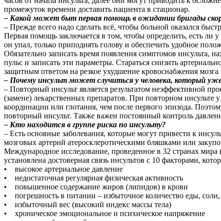
часов от начала инсульта, далее они могут приводить к ослож
промежуток времени доставить пациента в стационар.
– Какой может быт первая помощь в ожидании бригады ско
– Прежде всего надо сделать всё, чтобы больной оказался бы
Первая помощь заключается в том, чтобы определить, есть ли у
он упал, только приподнять голову и обеспечить удобное поло
Обязательно записать время появления симптомов инсульта, н
пульс и записать эти параметры. Стараться снизить артериальн
защитным ответом на резкое ухудшение кровоснабжения мозга 
– Почему инсульт может случиться у человека, который уж
– Повторный инсульт является результатом неэффективной пр
(замене) лекарственных препаратов. При повторном инсульте у
координации или глотания, чем после первого эпизода. Поэт
повторный инсульт. Также важен постоянный контроль давления,
– Кто находится в группе риска по инсульту?
– Есть основные заболевания, которые могут привести к инсул
мозговых артерий атеросклеротическими бляшками или закупор
Международное исследование, проведенное в 32 странах мира (
установлена достоверная связь инсультов с 10 факторами, кото
• высокое артериальное давление
• недостаточная регулярная физическая активность
• повышенное содержание жиров (липидов) в крови
• погрешность в питании – избыточное количество еды, соли
• избыточный вес (высокий индекс массы тела)
• хроническое эмоциональное и психическое напряжение