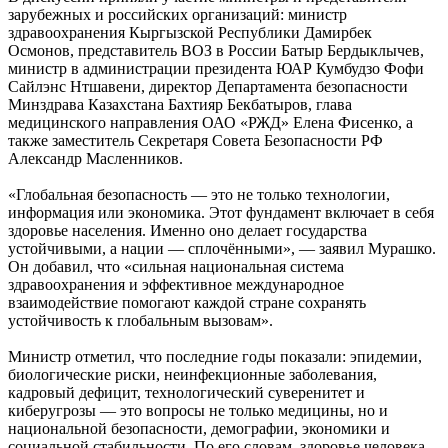
зарубежных и российских организаций: министр
здравоохранения Кыргызской Республики Дамирбек
Осмонов, представитель ВОЗ в России Батыр Бердыклычев,
министр в администрации президента ЮАР Кумбудзо Фофи
Сайлэнс Нтшавени, директор Департамента безопасности
Минздрава Казахстана Бахтияр Бекбатыров, глава
медицинского направления ОАО «РЖД» Елена Фисенко, а
также заместитель Секретаря Совета Безопасности РФ
Александр Масленников.
«Глобальная безопасность — это не только технологии,
информация или экономика. Этот фундамент включает в себя
здоровье населения. Именно оно делает государства
устойчивыми, а нации — сплочёнными», — заявил Мурашко.
Он добавил, что «сильная национальная система
здравоохранения и эффективное международное
взаимодействие помогают каждой стране сохранять
устойчивость к глобальным вызовам».
Министр отметил, что последние годы показали: эпидемии,
биологические риски, неинфекционные заболевания,
кадровый дефицит, технологический суверенитет и
киберугрозы — это вопросы не только медицины, но и
национальной безопасности, демографии, экономики и
социальной стабильности. По его словам, здоровье человека