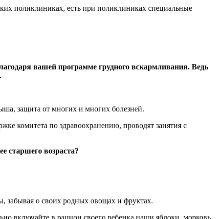
тских поликлиниках, есть при поликлиниках специальные
благодаря вашей программе грудного вскармливания. Ведь
.
ыша, защита от многих и многих болезней.
жке комитета по здравоохранению, проводят занятия с
ее старшего возраста?
, забывая о своих родных овощах и фруктах.
ьно включайте в рацион своего ребенка наши яблоки, морковь,