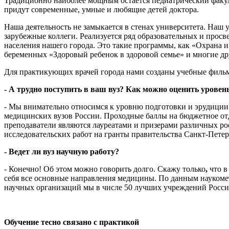
Традиционно наиболее мощным остается педиатрический факул
придут современные, умные и любящие детей доктора.
Наша деятельность не замыкается в стенах университета. Наш
зарубежные коллеги. Реализуется ряд образовательных и просв
населения нашего города. Это такие программы, как «Охрана и
беременных «Здоровый ребенок в здоровой семье» и многие др
Для практикующих врачей города нами созданы учебные фильм
- А трудно поступить в ваш вуз? Как можно оценить уровен
- Мы внимательно относимся к уровню подготовки и эрудиции
медицинских вузов России. Проходные баллы на бюджетное отд
преподаватели являются лауреатами и призерами различных 
исследовательских работ на гранты правительства Санкт-Пете
- Ведет ли вуз научную работу?
- Конечно! Об этом можно говорить долго. Скажу только
,
что в
себя все основные направления медицины. По данным науком
научных организаций мы в числе 50 лучших учреждений Росси
Обучение тесно связано с практикой