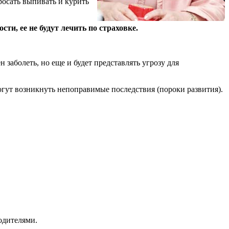
росать выпивать и курить
ти, ее не будут лечить по страховке.
н заболеть, но еще и будет представлять угрозу для
огут возникнуть непоправимые последствия (пороки развития).
одителями.