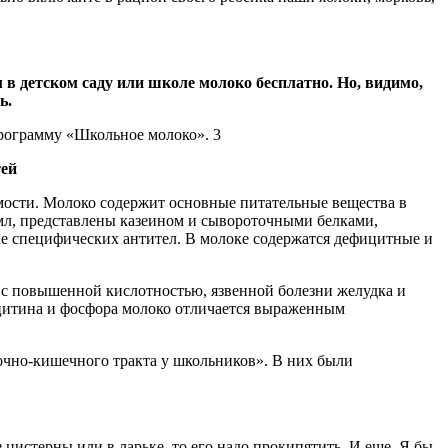
 в детском саду или школе молоко бесплатно. Но, видимо,
ь.
программу «Школьное молоко». 3
тей
мости. Молоко содержит основные питательные вещества в
 мл, представлены казеином и сывороточными белками,
ке специфических антител. В молоке содержатся дефицитные и
 с повышенной кислотностью, язвенной болезни желудка и
ецитина и фосфора молоко отличается выраженным
очно-кишечного тракта у школьников». В них были
 цистерны или в ларьке, то его надо прокипятить. И еще. Я бы