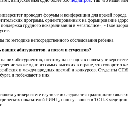
ьтет, выпуская ежегодно более 350
педиатров
. Так что наши ма
 университет проводит форумы и конференции для врачей города
етительских программ, ориентированных на формирование здоров
 поддержка грудного вскармливания в мегаполисе», «Твое здоров
угие.
ы по методике непосредственного обследования ребенка.
ь ваших абитуриентов, а потом и студентов?
 наших абитуриентов, поэтому на сегодня в нашем университет
еление также одни из самых высоких в стране, что говорит о к
российских и международных премий и конкурсов. Студенты СП
рбурга и побеждают в них
 нашем университете научные исследования традиционно являю
етрических показателей РИНЦ, наш вуз вошел в ТОП-3 медицин
и.