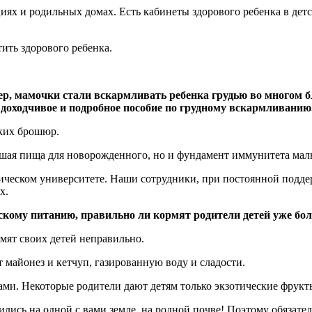
циях и родильных домах. Есть кабинеты здорового ребенка в де
ить здорового ребенка.
мер, мамочки стали вскармливать ребенка грудью во многом 
 доходчивое и подробное пособие по грудному вскармливанию
аких брошюр.
учшая пища для новорожденного, но и фундамент иммунитета мал
ическом университете. Наши сотрудники, при постоянной поддер
х.
скому питанию, правильно ли кормят родители детей уже бол
рмят своих детей неправильно.
 майонез и кетчуп, газированную воду и сладости.
ми. Некоторые родители дают детям только экзотические фрукты
ись на одной с вами земле, на родной почве! Поэтому обязател