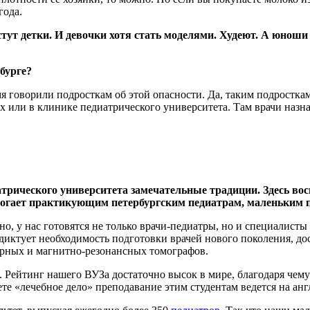
года.
 Растут детки. И девочки хотя стать моделями. Худеют. А ю
бурге?
 говорили подросткам об этой опасности. Да, таким подросткам
 или в клинике педиатрического университета. Там врачи назна
иатрического университета замечательные традиции. Здесь
омогает практикующим петербургским педиатрам, маленьким 
льно, у нас готовятся не только врачи-педиатры, но и специалис
 диктует необходимость подготовки врачей нового поколения, 
рных и магнитно-резонансных томографов.
 Рейтинг нашего ВУЗа достаточно высок в мире, благодаря чем
ете «лечебное дело» преподавание этим студентам ведется на ан