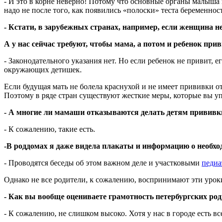
- И это в корне неверно! Потому что основные органы малыша
надо не после того, как появились «полоски» теста беременност
- Кстати, в зарубежных странах, например, если женщина не 
А у нас сейчас требуют, чтобы мама, а потом и ребенок при
- Законодательного указания нет. Но если ребенок не привит, ег
окружающих детишек.
Если будущая мать не болела краснухой и не имеет прививки о
Поэтому в ряде стран существуют жесткие меры, которые вы у
- А многие ли мамаши отказываются делать детям прививк
- К сожалению, такие есть.
-В роддомах я даже видела плакаты и информацию о необ
- Проводятся беседы об этом важном деле и участковыми
педиа
Однако не все родители, к сожалению, воспринимают эти урок
- Как вы вообще оцениваете грамотность петербургских ро
- К сожалению, не слишком высоко. Хотя у нас в городе есть 