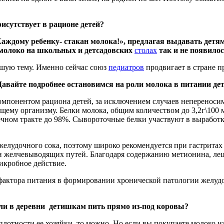
исутствует в рационе детей?
Каждому ребенку- стакан молока!», предлагая выдавать детям
е молоко на школьных и детсадовских
столах
так и не появилос
йшую тему. Именно сейчас союз
педиатров
продвигает в стране 
Давайте подробнее остановимся на роли молока
в питании де
мпонентом рациона детей, за исключением случаев непереноси
щему организму. Белки молока, общим количеством до 3,2г\100
ечном тракте до 98%. Сывороточные белки участвуют в выработ
елудочного сока, поэтому широко рекомендуется при гастритах
 и желчевыводящих путей. Благодаря содержанию метионина, л
икробное действие.
фактора питания в формировании хронической патологии желуд
 или в деревни детишкам пить прямо из-под коровы?
плотности ее хозяйки, то можно. Но если вы покупаете молоко из