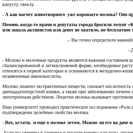
капусту, свеклу.
- А как насчет животворного уже коровьего молока? Оно пр
Помню, когда-то врачи и депутаты города бросили лозунг «
или запала активистов или денег не хватило, но бесплатно
-. Вы точно определили важне
-
- Молоко и молочные продукты являются важным составным ко
сбалансированной и легкоусвояемой форме, необходимые расту
относятся к первой категории и усваиваются в желудочно-киш
незаменимые аминокислоты.
Молоко лишено экстрактивных веществ, снижает кислотность ж
двенадцатиперстной кишки, а также при заболеваниях печени
липотропным действием. Лецитин молока оказывает противом
Наш университет проводил практические исследования «Роль 
подтверждены целебные свойства молока.
- Вот, кстати, и еще о молоке летом. Можно ли его на даче
-
Если вы уверены в здоровье и чистоте коровы или козы, чисто