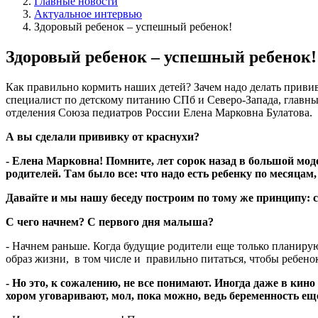
Главные новости
Актуальное интервью
Здоровый ребенок – успешный ребенок!
Здоровый ребенок – успешный ребенок!
Как правильно кормить наших детей? Зачем надо делать привив
специалист по детскому питанию СПб и Северо-Запада, главны
отделения Союза педиатров России Елена Марковна Булатова.
А вы сделали прививку от краснухи?
- Елена Марковна! Помните, лет сорок назад в большой мод
родителей. Там было все: что надо есть ребенку по месяцам,
Давайте и мы нашу беседу построим по тому же принципу: 
С чего начнем? С первого дня малыша?
- Начнем раньше. Когда будущие родители еще только планирую
образ жизни, в том числе и правильно питаться, чтобы ребено
- Но это, к сожалению, не все понимают. Иногда даже в ки
хором уговаривают, мол, пока можно, ведь беременность е