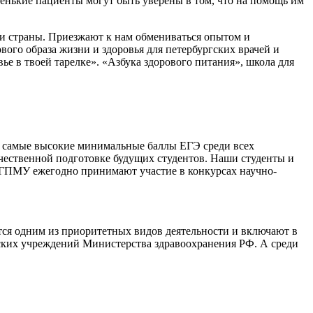
ленькие пациенты могут быть уверены в том, что на помощь им
 и страны. Приезжают к нам обмениваться опытом и
ого образа жизни и здоровья для петербургских врачей и
ье в твоей тарелке». «Азбука здорового питания», школа для
е самые высокие минимальные баллы ЕГЭ среди всех
ачественной подготовке будущих студентов. Наши студенты и
бГПМУ ежегодно принимают участие в конкурсах научно-
тся одним из приоритетных видов деятельности и включают в
ских учреждений Министерства здравоохранения РФ. А среди