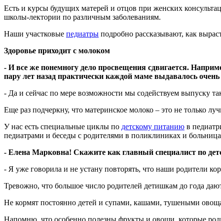
Есть и курсы будущих матерей и отцов при женских консульта
школы-лектории по различным заболеваниям.
Наши участковые
педиатры
подробно рассказывают, как выраст
Здоровье приходит с молоком
- И все же понемногу дело просвещения сдвигается. Напри
пару лет назад практически каждой маме выдавалось очень
- Да и сейчас по мере возможности мы содействуем выпуску т
Еще раз подчеркну, что материнское молоко – это не только л
У нас есть специальные циклы по
детскому питанию
в педиатр
педиатрами и беседы с родителями в поликлиниках и больница
- Елена Марковна! Скажите как главный специалист по
дет
- Я уже говорила и не устану повторять, что наши родители ко
Тревожно,
что большое число родителей детишкам до года дают
Не кормят постоянно детей и супами, кашами, тушеными овоща
Напомню, что особенно полезны фрукты и овощи, которые родил