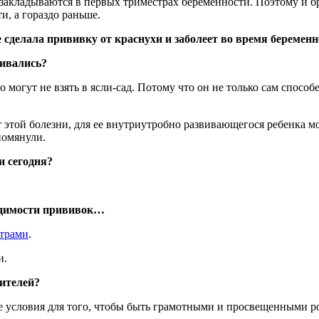
 закладываются в первых триместрах беременности. Поэтому и б
и, а гораздо раньше.
сделала прививку от краснухи и заболеет во время беременнос
вивались?
о могут не взять в ясли-сад. Потому что он не только сам способе
т этой болезни, для ее внутриутробно развивающегося ребенка м
помянули.
и сегодня?
ходимости прививок…
трами
.
и.
дителей?
все условия для того, чтобы быть грамотными и просвещенными р