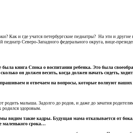
ки? Как и где учатся петербургские педиатры? На эти и другие
й педиатр Северо-Западного федерального округа, вице-президе
е была книга Спока о воспитании ребенка. Это была своеобр
 сколько он должен весить, когда должен начать сидеть, ходи
спрашиваем и отвечаем на вопросы, которые волнуют наших 
т родить малыша. Задолго до родов, и даже до зачатия родител
к родился здоровым.
но мы видим такие кадры. Будущая мама отказывается от бока
ще маленького срока…