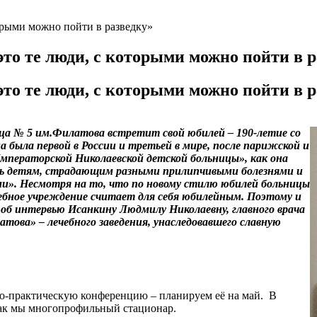
орыми можно пойти в разведку»
о те люди, с которыми можно пойти в р
о те люди, с которыми можно пойти в р
ница № 5 им.Филатова встретит свой юбилей – 190-летие со
а была первой в России и третьей в мире, после парижской и
Императорской Николаевской детской больницы», как она
ощь детям, страдающим разными прилипчивыми болезнями и
ми». Несмотря на то, что по новому стилю юбилей больницы
ечебное учреждение считает для себя юбилейным. Поэтому и
 об интервью Исанкину Людмилу Николаевну, главного врача
това» – лечебного заведения, унаследовавшего славную
о-практическую конференцию – планируем её на май. В
 как мы многопрофильный стационар.