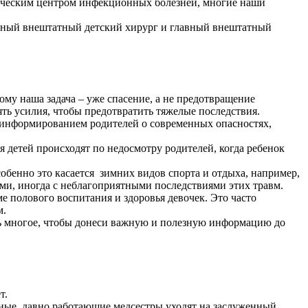
ическим центром инфекционных болезней, многие наши
авный внештатный детский хирург и главный внештатный
ому наша задача – уже спасение, а не предотвращение
ть усилия, чтобы предотвратить тяжелые последствия.
с информированием родителей о современных опасностях,
 детей происходят по недосмотру родителей, когда ребенок
обенно это касается зимних видов спорта и отдыха, например,
и, иногда с неблагоприятными последствиями этих травм.
 полового воспитания и здоровья девочек. Это часто
м.
ень многое, чтобы донеси важную и полезную информацию до
т.
ные, давно работающие медсестры уходят на заслуженный