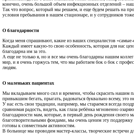
конечно, очень большой объем инфекционных отделений – наш
Так что вопрос, который мы решаем, и еще будем решать на п
условия пребывания в нашем стационаре, и у сотрудников тоже
О благодарности
Когда меня спрашивают, какие из ваших специалистов «самые-с
Каждый имеет какую-то свою особенность, которая для нас ценн
благодарна им за это.
А еще не только я, но и все мы очень благодарны нашим колле
мир, и я очень горжусь тем, что мы работаем бок о бок с про
людям.
О маленьких пациентах
Мы вкладываем много сил и времени, чтобы скрасить нашим па
привыкшим бегать, прыгать, радоваться буквально всему, это н
У нас есть свои традиции, например, мы стараемся всегда позд
сравнимая радость, видеть, как глаза ребёнка мгновенно озаря
благодарности мам, которые, в первый день рождения своего м
благотворительными фондами, мы очень ценим эту поддержку и
готовы к совместным активностям.
В больнице мы проводим мастер-классы, творческие встречи д