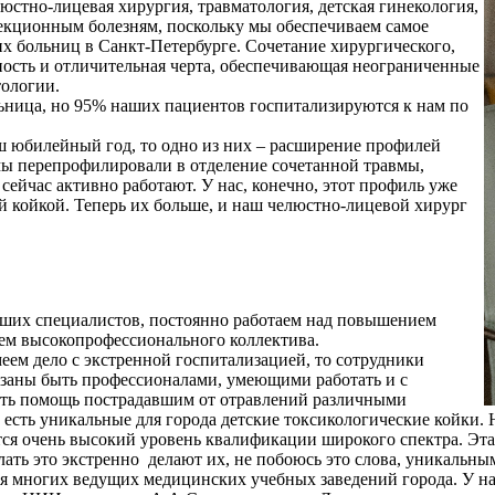
стно-лицевая хирургия, травматология, детская гинекология,
фекционным болезням, поскольку мы обеспечиваем самое
х больниц в Санкт-Петербурге. Сочетание хирургического,
ность и отличительная черта, обеспечивающая неограниченные
ологии.
льница, но 95% наших пациентов госпитализируются к нам по
ш юбилейный год, то одно из них – расширение профилей
мы перепрофилировали в отделение сочетанной травмы,
сейчас активно работают. У нас, конечно, этот профиль уже
й койкой. Теперь их больше, и наш челюстно-лицевой хирург
аших специалистов, постоянно работаем над повышением
ем высокопрофессионального коллектива.
ем дело с экстренной госпитализацией, то сотрудники
язаны быть профессионалами, умеющими работать и с
вать помощь пострадавшим от отравлений различными
 есть уникальные для города детские токсикологические койки.
ется очень высокий уровень квалификации широкого спектра. Эт
лать это экстренно делают их, не побоюсь это слова, уникальн
я многих ведущих медицинских учебных заведений города. У на