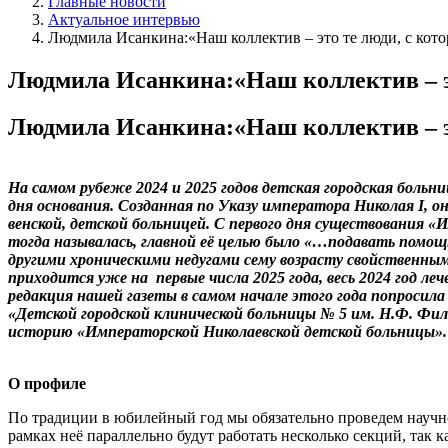
Главные новости
Актуальное интервью
Людмила Исанкина:«Наш коллектив – это те люди, с кот
Людмила Исанкина:«Наш коллектив – эт
Людмила Исанкина:«Наш коллектив – эт
На самом рубеже 2024 и 2025 годов детская городская боль
дня основания. Созданная по Указу императора Николая I, он
венской, детской больницей. С первого дня существования «
тогда называлась, главной её целью было «…подавать пом
другими хроническими недугами сему возрасту свойственны
приходится уже на первые числа 2025 года, весь 2024 год л
редакция нашей газеты в самом начале этого года попросила
«Детской городской клинической больницы № 5 им. Н.Ф. Фила
историю «Императорской Николаевской детской больницы».
О профиле
По традиции в юбилейный год мы обязательно проведем научн
рамках неё параллельно будут работать несколько секций, так