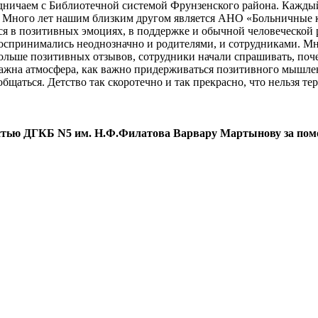
дничаем с Библиотечной системой Фрунзенского района. Каждый
. Много лет нашим близким другом является АНО «Больничные 
я в позитивных эмоциях, в поддержке и обычной человеческой 
спринимались неоднозначно и родителями, и сотрудниками. Мног
больше позитивных отзывов, сотрудники начали спрашивать, поч
важна атмосфера, как важно придерживаться позитивного мышлен
щаться. Детство так скоротечно и так прекрасно, что нельзя тер
остью ДГКБ N5 им. Н.Ф.Филатова Варвару Мартынову за пом