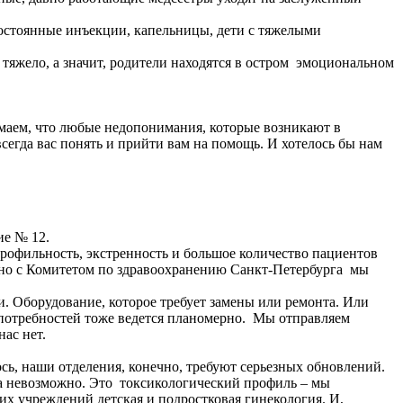
постоянные инъекции, капельницы, дети с тяжелыми
т тяжело, а значит, родители находятся в остром эмоциональном
имаем, что любые недопонимания, которые возникают в
сегда вас понять и прийти вам на помощь. И хотелось бы нам
ние № 12.
рофильность, экстренность и большое количество пациентов
стно с Комитетом по здравоохранению Санкт-Петербурга мы
и. Оборудование, которое требует замены или ремонта. Или
 потребностей тоже ведется планомерно. Мы отправляем
 нас нет.
сь, наши отделения, конечно, требуют серьезных обновлений.
та невозможно. Это токсикологический профиль – мы
их учреждений детская и подростковая гинекология. И,