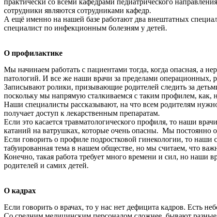
практически со всеми кафедрами педиатрического направлен
сотрудники являются сотрудниками кафедр.
А ещё именно на нашей базе работают два внештатных специа
специалист по инфекционным болезням у детей.
О профилактике
Мы начинаем работать с пациентами тогда, когда опасная, а не
патологий. И все же наши врачи за пределами операционных, 
Записывают ролики, призывающие родителей следить за детьми
поскольку мы напрямую сталкиваемся с таким профилем, как, 
Наши специалисты рассказывают, на что всем родителям нужно 
получает доступ к лекарственным препаратам.
Если это касается травматологического профиля, то наши врач
катаний на ватрушках, которые очень опасны. Мы постоянно 
Если говорить о профиле подростковой гинекологии, то наши 
табуированная тема в нашем обществе, но мы считаем, что важ
Конечно, такая работа требует много времени и сил, но наши
родителей и самих детей.
О кадрах
Если говорить о врачах, то у нас нет дефицита кадров. Есть неб
Со средним медицинским персоналом сложнее, бывают разные 