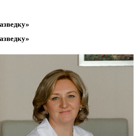
азведку»
азведку»