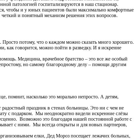
онной патологией госпитализируются в наш стационар.
имся, чтобы и у юных пациентов были максимально комфортные
 и четкий и понятный механизм решения этих вопросов.
. Просто потому, что о каждом можно сказать много хорошего.
и, как говорится, можно пойти в разведку. И я искренне
помощь. Медицина, врачебное братство – это все же особый
 непростому, но самому благородному делу – помощи другим
е, помнит, насколько это морально непросто. А детям,
т радостный праздник в стенах больницы. Это ни с чем не
палату с подарком. Мы неоднократно видели искренние слёзы
бесценно. Возможно это благодаря нашей постоянной работе с
зывает с ними. Мы всегда открыты и для новых партнеров,
организовываем елки, Дед Мороз посещает лежачих больных,