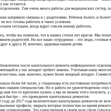
у нас остаются.
 отделениях. Там очень много работы для медицинских сестер, 
акже напрямую связаны и с родителями. Ребенок болеет, и более
не все готовы работать в таких условиях.
пускаем ситуации, когда вдруг совсем некому работать.
ось, чтобы вы помнили, что в наших стенах нет врагов. Мы пон
оянием родителей. Но все наши сотрудники – это люди, готовые в
руг к другу. И, конечно, здоровья нашим детям.
 обновленное после капитального ремонта инфекционное отделе
Имеющийся у нас аппарат требует замены. Учитывая нашу многоп
иагностики, нам, конечно, нужен более мощный аппарат. Совме
рошло более 64 тысяч, у стационара есть постоянные потребност
нужно нашим специалистам. Но и работа по удовлетворению этих
да нам что-то критично нужно, а мы не можем этого получить, у
ться быстро – это проведение капитальных ремонтов.
6 году до 2017 года включительно капитальных ремонтов не вело
уникальные профили, закрыть которые полностью на время ремон
ми отравлениями. Это единственная в своем роде среди городск