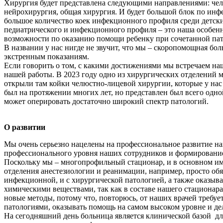
Хирургия будет представлена следующими направлениями: челю
нейрохирургия, общая хирургия. И будет большой блок по ин
большое количество коек инфекционного профиля среди детски
педиатрического и инфекционного профиля – это наша особен
возможности по оказанию помощи ребенку при сочетанной пат
В названии у нас нигде не звучит, что мы – скоропомощная бо
экстренным показаниям.
Если говорить о том, с какими достижениями мы встречаем на
нашей работы. В 2023 году одно из хирургических отделений 
открыли там койки челюстно-лицевой хирургии, которые у нас 
был на протяжении многих лет, но представлен был всего одно
может оперировать достаточно широкий спектр патологий.
О развитии
Мы очень серьезно нацелены на профессиональное развитие н
профессионального уровня наших сотрудников и формировани
Поскольку мы – многопрофильный стационар, и в основном име
отделения анестезиологии и реанимации, например, просто об
инфекционной, и с хирургической патологией, а также оказы
химическими веществами, так как в составе нашего стационара
новые методы, потому что, повторюсь, от наших врачей требу
патологиями, оказывать помощь на самом высоком уровне и де
На сегодняшний день больница является клинической базой дл