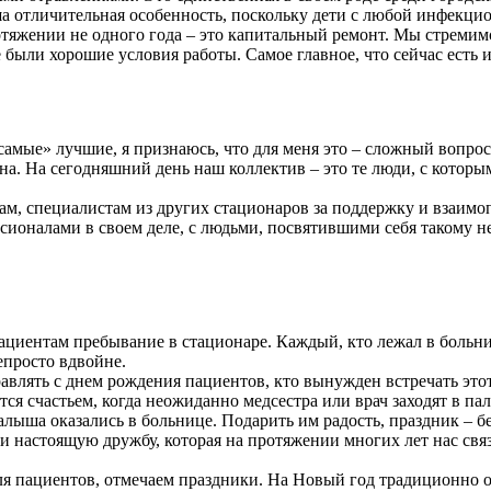
а отличительная особенность, поскольку дети с любой инфекци
ротяжении не одного года – это капитальный ремонт. Мы стрем
 были хорошие условия работы. Самое главное, что сейчас есть
амые» лучшие, я признаюсь, что для меня это – сложный вопрос
а. На сегодняшний день наш коллектив – это те люди, с которым
гам, специалистам из других стационаров за поддержку и взаимо
фессионалами в своем деле, с людьми, посвятившими себя такому
циентам пребывание в стационаре. Каждый, кто лежал в больниц
епросто вдвойне.
равлять с днем рождения пациентов, кто вынужден встречать это
ются счастьем, когда неожиданно медсестра или врач заходят в 
алыша оказались в больнице. Подарить им радость, праздник – 
 настоящую дружбу, которая на протяжении многих лет нас свя
ля пациентов, отмечаем праздники. На Новый год традиционно 