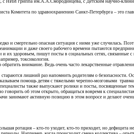
ия, с НИИ гриппа им.А.А.Смородинцева, с Детским научно-клин
листа Комитета по здравоохранению Санкт-Петербурга – это гл
редко и смертельно опасная ситуация с ними уже случилась. Поэт
реанимации и даже своего рабочего времени пытаются предприня
 и их здоровьем, пишут посты в социальных сетях, связанные 
например, токсикология.
обратить внимание. Ведь очень часто лекарственные отравления
и стараются лишний раз напомнить родителям о безопасности. Ос
оказываем помощь детям с тяжелыми черепно-мозговыми травмам
специалисты также выпускают ролики и посты, посвященные теме
но говорить об этом открыто, обращаться вовремя к специалиста
 врачи занимают активную позицию в этом вопросе и делают оч
ольшая ротация – кто-то уходит, кто-то приходит, но дефицита не
периоды. Например, когда происходит смена коллектива – опыт