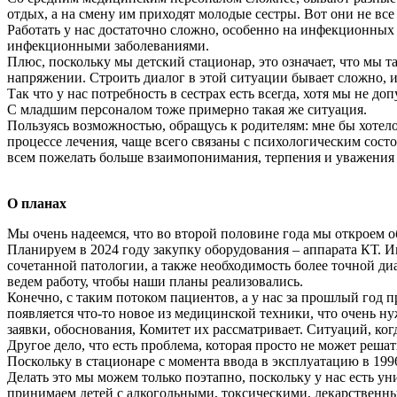
отдых, а на смену им приходят молодые сестры. Вот они не все 
Работать у нас достаточно сложно, особенно на инфекционных
инфекционными заболеваниями.
Плюс, поскольку мы детский стационар, это означает, что мы т
напряжении. Строить диалог в этой ситуации бывает сложно, и 
Так что у нас потребность в сестрах есть всегда, хотя мы не до
С младшим персоналом тоже примерно такая же ситуация.
Пользуясь возможностью, обращусь к родителям: мне бы хотел
процессе лечения, чаще всего связаны с психологическим сост
всем пожелать больше взаимопонимания, терпения и уважения д
О планах
Мы очень надеемся, что во второй половине года мы откроем
Планируем в 2024 году закупку оборудования – аппарата КТ. 
сочетанной патологии, а также необходимость более точной д
ведем работу, чтобы наши планы реализовались.
Конечно, с таким потоком пациентов, а у нас за прошлый год п
появляется что-то новое из медицинской техники, что очень 
заявки, обоснования, Комитет их рассматривает. Ситуаций, ког
Другое дело, что есть проблема, которая просто не может реша
Поскольку в стационаре с момента ввода в эксплуатацию в 199
Делать это мы можем только поэтапно, поскольку у нас есть 
принимаем детей с алкогольными, токсическими, лекарственны