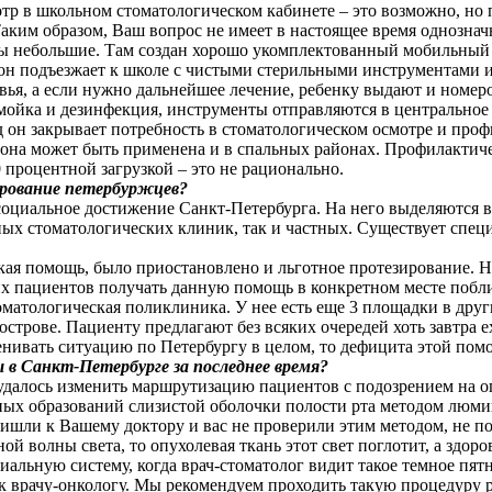
тр в школьном стоматологическом кабинете – это возможно, но 
 Таким образом, Ваш вопрос не имеет в настоящее время однозна
лы небольшие. Там создан хорошо укомплектованный мобильный 
 он подъезжает к школе с чистыми стерильными инструментами и
овья, а если нужно дальнейшее лечение, ребенку выдают и номер
мойка и дезинфекция, инструменты отправляются в центральное 
год он закрывает потребность в стоматологическом осмотре и пр
 она может быть применена и в спальных районах. Профилактич
 процентной загрузкой – это не рационально.
ирование петербуржцев?
социальное достижение Санкт-Петербурга. На него выделяются в
х стоматологических клиник, так и частных. Существует специа
ская помощь, было приостановлено и льготное протезирование. Н
мих пациентов получать данную помощь в конкретном месте побл
матологическая поликлиника. У нее есть еще 3 площадки в други
строве. Пациенту предлагают без всяких очередей хоть завтра ех
енивать ситуацию по Петербургу в целом, то дефицита этой пом
 в Санкт-Петербурге за последнее время?
нам удалось изменить маршрутизацию пациентов с подозрением на
ных образований слизистой оболочки полости рта методом люми
шли к Вашему доктору и вас не проверили этим методом, не пос
ой волны света, то опухолевая ткань этот свет поглотит, а здор
иальную систему, когда врач-стоматолог видит такое темное пятн
 врачу-онкологу. Мы рекомендуем проходить такую процедуру ра