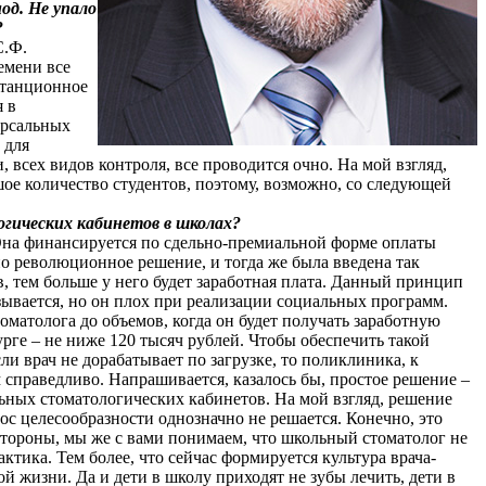
од. Не упало
?
С.Ф.
емени все
станционное
я в
ерсальных
 для
 всех видов контроля, все проводится очно. На мой взгляд,
шое количество студентов, поэтому, возможно, со следующей
гических кабинетов в школах?
Она финансируется по сдельно-премиальной форме оплаты
но революционное решение, и тогда же была введена так
в, тем больше у него будет заработная плата. Данный принцип
азывается, но он плох при реализации социальных программ.
оматолога до объемов, когда он будет получать заработную
рге – не ниже 120 тысяч рублей. Чтобы обеспечить такой
ли врач не дорабатывает по загрузке, то поликлиника, к
м справедливо. Напрашивается, казалось бы, простое решение –
льных стоматологических кабинетов. На мой взгляд, решение
ос целесообразности однозначно не решается. Конечно, это
 стороны, мы же с вами понимаем, что школьный стоматолог не
ктика. Тем более, что сейчас формируется культура врача-
ой жизни. Да и дети в школу приходят не зубы лечить, дети в