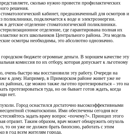
представляете, сколько нужно провести профилактических
чного решения.
стоматологический кабинет, предназначенный для осмотров и
з поликлиники, подключается к воде и электроэнергии.
ок в детское отделение стоматологической поликлиники.
стерилизационное отделение, где гарантирована полная их
офилактике всех школьников Центрального района. Эта модель
еские осмотры необходимы, это абсолютно однозначно.
 городском бюджете огромные деньги. В хорошем качестве эту
льная комиссия по их отбору, которая допускает к льготному
о, очень быстро мы восстановили эту работу. Очереди на
иже к дому. Например, в Приморском районе живет уже не
х районах, где можно также льготно протезироваться – это на
ать протезироваться туда, но он бывает готов ждать, когда
ощи нет.
 опухоли. Город оснастился достаточно высокоэффективными
несцентной стоматоскопии. Ими обеспечены сегодня все
тесняйтесь задать врачу вопрос «почему?». Принцип этого
овая отразит. Таким образом, врач может обнаружить опухоль
о, то он уже не должен брать биопсию, работать с этим
з в год всем жителям города.