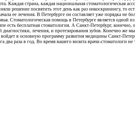
рта. Каждая страна, каждая национальная стоматологическая асс
няли решение посвятить этот день как раз онкоскринингу, то е
чала ее лечения. В Петербурге он составляет уже порядка не бол
вья. Стоматологическая помощь в Петербурге является одной из 
ипе есть бесплатная стоматология. А Санкт-Петербург, конечно, 
 диагностики, лечения, и протезирования зубов. Конечно же м
а войдет в основную программу развития медицины Санкт-Петер
 два раза в год. Во время вашего визита врачи-стоматологи не т