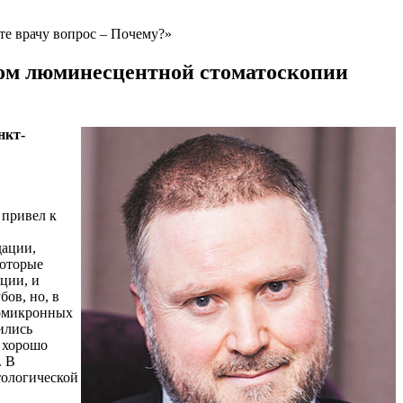
те врачу вопрос – Почему?»
одом люминесцентной стоматоскопии
нкт-
 привел к
дации,
которые
ции, и
ов, но, в
 омикронных
ились
 хорошо
. В
тологической