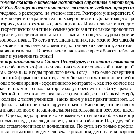
ожете сказать о качестве подготовки студентов в этот пери
я? Как Вы оцениваете нынешнее состояние учебного процесса
ждалась в ректорате, на ученом совете. Ректором университета 
чном введении ограничительных мероприятий. До настоящего вр
ториях, читаются только дистанционно. И как показал опыт, ди
ь теоретических занятий и семинарских занятий также проводитс
орые реализуют дисциплины так называемых общекультурных унив
опросы права. То есть в тех дисциплинах, где можно без ущерба
касается практических занятий, клинических занятий, анатомии,
виях оптимальна. В результате в настоящее время болеет неболь
ент и увеличивать очный.
омощи школьникам в Санкт-Петербурге, о создании стоматоло
но с особенностью финансирования стоматологической помощи. 
м Союзе в 80-е годы прошлого века. Тогда – это было совершен
сно этой форме оплаты труда, чем больше стоматолог лечит зубо
рош с точки зрения «эффективного контракта», как это сейчас н
ас не так много школ, которые могут обеспечить работу врача-ст
аботной плате стоматолога на сегодняшний день в Санкт-Петербу
больше 2 тысяч учеников. Таких школ у нас практически нет. Ес
 фонда заработной платы других врачей. Наверное, это не совсе
 возникает вопрос о нерациональном использовании ресурсов шко
т. Однако, надо принять во внимание, что и таким образом вопр
помощи туда, где люди живут, учатся и работают. Но, с другой
ая стоматологическая поликлиника. По сути, это только профила
от же стоматолог ведет человека с рождения, детства и во взросл