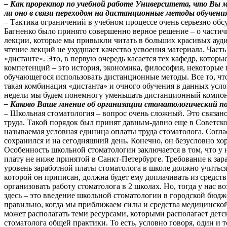
– Как проректор по учебной работе Университета, что Вы м
ли оно в связи переходом на дистанционные методы обучени
– Тактика ограничений в учебном процессе очень серьезно обсу
Багненко было принято совершенно верное решение – о части
лекции, которые мы привыкли читать в больших красивых ауди
чтение лекций не ухудшает качество усвоения материала. Част
«дистанте». Это, в первую очередь касается тех кафедр, кот
компетенций – это история, экономика, философия, некоторые в
обучающегося использовать дистанционные методы. Все то, что 
такая комбинация «дистанта» и очного обучения в данных усло
недели мы будем понемногу уменьшать дистанционный компон
– Каково Ваше мнение об организации стоматологический п
– Школьная стоматология – вопрос очень сложный. Это связа
труда. Такой порядок был принят давным-давно еще в Советско
называемая условная единица оплаты труда стоматолога. Согла
сохранился и на сегодняшний день. Конечно, он безусловно хо
Особенность школьной стоматологии заключается в том, что у н
плату не ниже принятой в Санкт-Петербурге. Требование к зар
уровень заработной платы стоматолога в школе должно учиться 
которой он приписан, должна будет ему доплачивать из средств
организовать работу стоматолога в 2 школах. Но, тогда у нас
здесь – это введение школьной стоматологии в городской бюдже
правильно, когда мы приближаем силы и средства медицинской 
может располагать теми ресурсами, которыми располагает детск
стоматолога общей практики. То есть, условно говоря, один и т