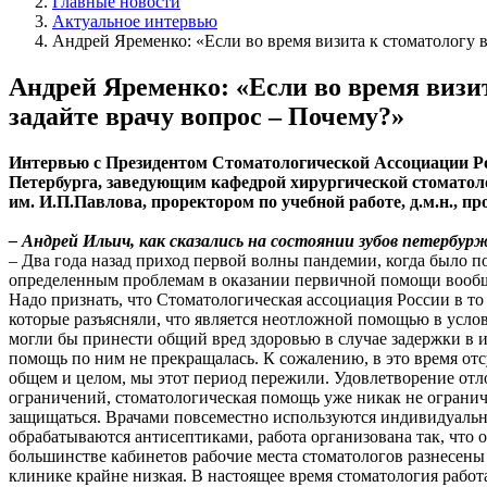
Главные новости
Актуальное интервью
Андрей Яременко: «Если во время визита к стоматологу 
Андрей Яременко: «Если во время визи
задайте врачу вопрос – Почему?»
Интервью с Президентом Стоматологической Ассоциации Р
Петербурга, заведующим кафедрой хирургической стомато
им. И.П.Павлова, проректором по учебной работе, д.м.н., п
– Андрей Ильич, как сказались на состоянии зубов петербу
– Два года назад приход первой волны пандемии, когда было 
определенным проблемам в оказании первичной помощи вообще
Надо признать, что Стоматологическая ассоциация России в т
которые разъясняли, что является неотложной помощью в услов
могли бы принести общий вред здоровью в случае задержки в и
помощь по ним не прекращалась. К сожалению, в это время отс
общем и целом, мы этот период пережили. Удовлетворение отл
ограничений, стоматологическая помощь уже никак не огранич
защищаться. Врачами повсеместно используются индивидуальн
обрабатываются антисептиками, работа организована так, что 
большинстве кабинетов рабочие места стоматологов разнесены б
клинике крайне низкая. В настоящее время стоматология работа