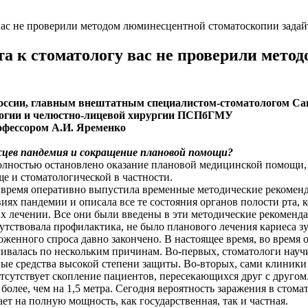
вас не проверили методом люминесцентной стоматоскопии задай
та к стоматологу вас не проверили мет
оссии, главным внештатным специалистом-стоматологом Са
логии и челюстно-лицевой хирургии ПСПбГМУ
рофессором А.И. Яременко
ржцев пандемия и сокращение плановой помощи?
полностью остановлено оказание плановой медицинской помощи,
 и стоматологической в частности.
о время оперативно выпустила временные методические рекомен
иях пандемии и описала все те состояния органов полости рта, 
х лечении. Все они были введены в эти методические рекоменда
утствовала профилактика, не было планового лечения кариеса зуб
оженного спроса давно закончено. В настоящее время, во время
ивалась по нескольким причинам. Во-первых, стоматологи науч
ые средства высокой степени защиты. Во-вторых, сами клиники
отсутствует скопление пациентов, пересекающихся друг с другом
олее, чем на 1,5 метра. Сегодня вероятность заражения в стома
ет на полную мощность, как государственная, так и частная.