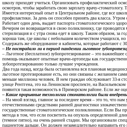
школу приходят учиться. Организовать профилактический осмо
осмотров, чтобы заработать свою зарплату врачу-стоматологу.
Имеется интересный опыт в Центральном районе, где все шко
профилактики. За день он способен принять два класса. Утром
Работает один день, выдает паспорта стоматологического здор
Вечером он возвращается в свою поликлинику, где проводятся 
стерилизация и с утра снова едет в школу. Таким образом, за 
хороша там, где школы с небольшим количеством учащихся, но
Содержать же оборудование и кабинеты, которые работают с 30
– Не пострадало ли в период пандемии льготное зубопротез
– Льготное (бесплатное) зубопротезирование – это важнейшее 
помощь оказывают опытные врачи-ортопеды как государственны
зубопротезированию только лучшие учреждения.
Два года назад, когда была остановлена вся плановая медицин
льготное протезирование есть, но они связаны с желанием са
меньше миллиона человек. В нем граждан обслуживает 33-я сто
улице Рентгена, это на Ленинском проспекте, на Васильевском о
появится такая возможность в Приморском районе. Если же оц
– Какие прорывные технологии стоматологии были внедрены
– На мной взгляд, главное за последнее время – это то, что 
отечественными средствами ранней диагностики злокачествен
государственные стоматологические поликлиники. Если Вы при
метода в том, что если посветить на опухоль определенной длин
(темное пятно), на очень ранней стадии. Мы организовали спец
пациентом дальше. Он должен незамедлительно направить его к